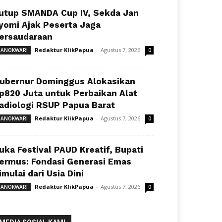
utup SMANDA Cup IV, Sekda Jan
yomi Ajak Peserta Jaga
ersaudaraan
Redaktur KlikPapua
-
Agustus 7, 2026
ANOKWARI
0
ubernur Dominggus Alokasikan
p820 Juta untuk Perbaikan Alat
adiologi RSUP Papua Barat
Redaktur KlikPapua
-
Agustus 7, 2026
ANOKWARI
0
uka Festival PAUD Kreatif, Bupati
ermus: Fondasi Generasi Emas
imulai dari Usia Dini
Redaktur KlikPapua
-
Agustus 7, 2026
ANOKWARI
0