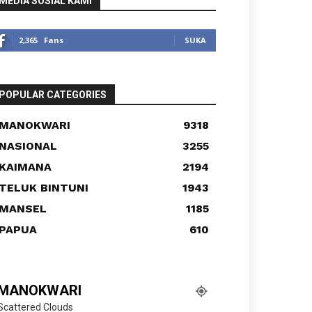
MEDIA SOSIAL KAMI
2,365
Fans
SUKA
POPULAR CATEGORIES
MANOKWARI
9318
NASIONAL
3255
KAIMANA
2194
TELUK BINTUNI
1943
MANSEL
1185
PAPUA
610
MANOKWARI
Scattered Clouds