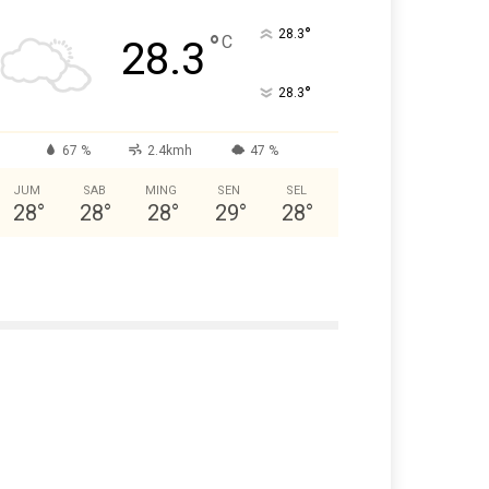
°
28.3
°
C
28.3
°
28.3
67 %
2.4kmh
47 %
JUM
SAB
MING
SEN
SEL
28
°
28
°
28
°
29
°
28
°