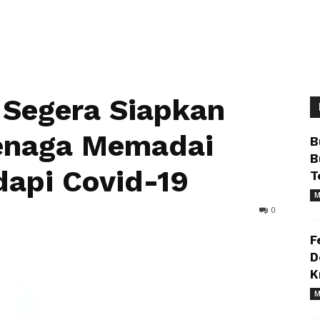
 Segera Siapkan
Tenaga Memadai
B
B
api Covid-19
T
M
0
F
D
K
M