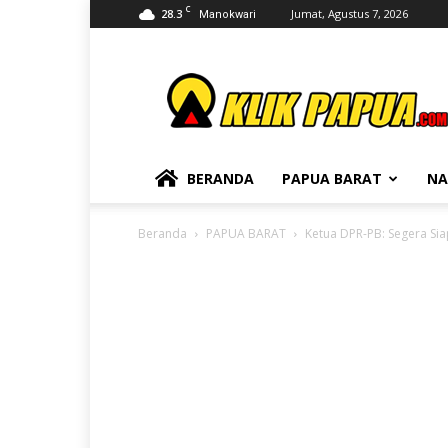
C
28.3
Jumat, Agustus 7, 2026
Manokwari
KLIKPAPUA
BERANDA
PAPUA BARAT
NA
Beranda
PAPUA BARAT
Ketua DPR-PB: Segera Si