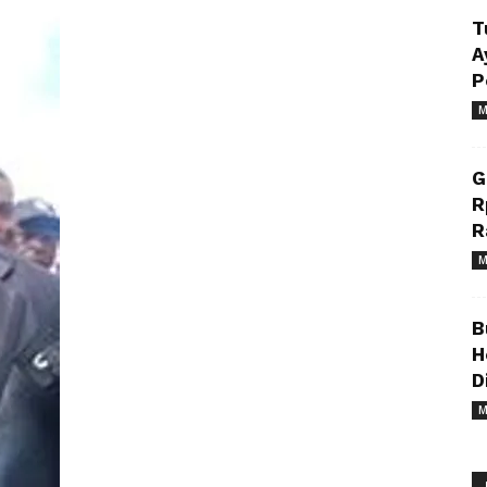
T
A
P
M
G
R
R
M
B
H
D
M