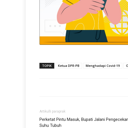
TOPIK
Ketua DPR-PB
Menghadapi Covid-19
O
Artikulli paraprak
Perketat Pintu Masuk, Bupati Jalani Pengeceka
Suhu Tubuh