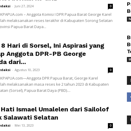
P
edaksi
-
Juni 27, 2024
0
B
KPAPUA.com – Anggota Komisi I DPR Papua Barat George Karel
N
lah melaksanakan reses terakhir di Kabupaten Sorong Selatan
rovinsi Papua Barat Daya...
B
B
8 Hari di Sorsel, Ini Aspirasi yang
T
ap Anggota DPR-PB George
M
a dari...
edaksi
-
Agustus 10, 2023
0
IKPAPUA.com—Anggota DPR Papua Barat, George Karel
elah melaksanakan masa reses ke 2 tahun 2023 di Kabupaten
atan (Sorsel), Papua Barat Daya (PBD)....
Hati Ismael Umalelen dari Sailolof
ik Salawati Selatan
edaksi
-
Mei 13, 2023
0