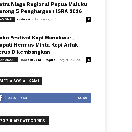
atra Niaga Regional Papua Maluku
orong 5 Penghargaan ISRA 2026
redaksi
-
Agustus 7, 2026
ASIONAL
0
uka Festival Kopi Manokwari,
upati Hermus Minta Kopi Arfak
erus Dikembangkan
Redaktur KlikPapua
-
Agustus 7, 2026
ANOKWARI
0
MEDIA SOSIAL KAMI
2,365
Fans
SUKA
POPULAR CATEGORIES