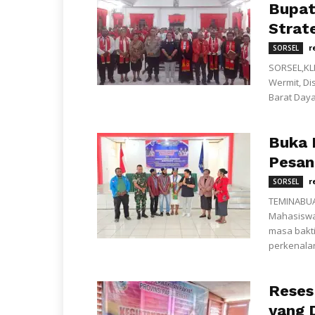
Bupati
Strat
r
SORSEL
SORSEL,KLI
Wermit, Di
Barat Daya
Buka 
Pesan
r
SORSEL
TEMINABUA
Mahasiswa 
masa bakt
perkenalan
Reses 
yang 