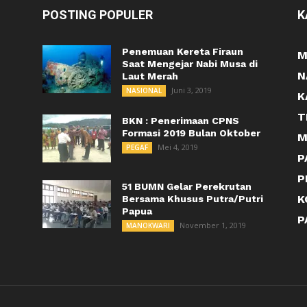
POSTING POPULER
K
Penemuan Kereta Firaun
M
Saat Mengejar Nabi Musa di
N
Laut Merah
Juni 3, 2019
NASIONAL
K
T
BKN : Penerimaan CPNS
Formasi 2019 Bulan Oktober
M
Mei 4, 2019
PEGAF
P
P
51 BUMN Gelar Perekrutan
K
Bersama Khusus Putra/Putri
Papua
P
November 1, 2019
MANOKWARI