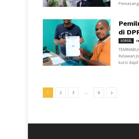
Pemasangan
Pemil
di DP
r
SORSEL
TEMINABUA
Relawan Jo
kursi dapi
...
1
2
3
6