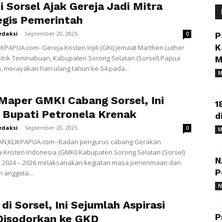
 Sorsel Ajak Gereja Jadi Mitra
egis Pemerintah
edaksi
-
September 20, 2025
0
P
K
KPAPUA.com- Gereja Kristen Injili (GKI) Jemaat Marthen Luther
strik Teminabuan, Kabupaten Sorong Selatan (Sorsel) Papua
M
, merayakan hari ulang tahun ke-54 pada...
M
Maper GMKI Cabang Sorsel, Ini
1
 Bupati Petronela Krenak
d
edaksi
-
September 20, 2025
0
M
N,KLIKPAPUA.com--Badan pengurus cabang Gerakan
Kristen Indonesia (GMKI) Kabupaten Sorong Selatan (Sorsel)
N
i 2024 – 2026 melaksanakan kegiatan masa penerimaan dan
P
 anggota...
N
di Sorsel, Ini Sejumlah Aspirasi
P
Disodorkan ke GKD