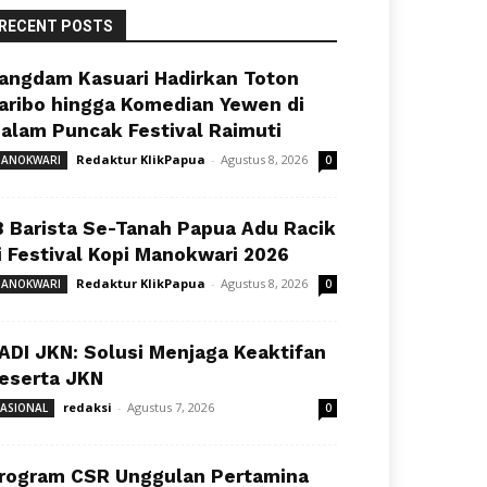
RECENT POSTS
angdam Kasuari Hadirkan Toton
aribo hingga Komedian Yewen di
alam Puncak Festival Raimuti
Redaktur KlikPapua
-
Agustus 8, 2026
ANOKWARI
0
8 Barista Se-Tanah Papua Adu Racik
i Festival Kopi Manokwari 2026
Redaktur KlikPapua
-
Agustus 8, 2026
ANOKWARI
0
ADI JKN: Solusi Menjaga Keaktifan
eserta JKN
redaksi
-
Agustus 7, 2026
ASIONAL
0
rogram CSR Unggulan Pertamina