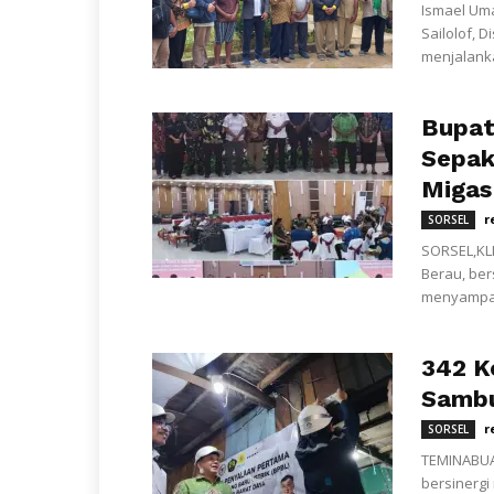
Ismael Uma
Sailolof, D
menjalanka
Bupat
Sepak
Migas 
r
SORSEL
SORSEL,KL
Berau, be
menyampaik
342 K
Sambu
r
SORSEL
TEMINABUA
bersinergi