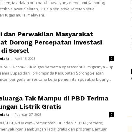
lelen, ia adalah pria paruh baya yang mendiami Kampung
istrik Salawati Selatan. Di usia senjanya, ia tetap setia
n tugas mulia, melayani...
i dan Perwakilan Masyarakat
at Dorong Percepatan Investasi
di Sorsel
edaksi
-
April 15, 2023
0
IKPAPUA.com--SKK Migas bersama operator hulu migasnya – Bp
rsama Bupati dan Forkompinda Kabupaten Sorong Selatan
an pengenalan rencana kerja pemerintah pusat, di bidang...
eluarga Tak Mampu di PBD Terima
ngan Listrik Gratis
edaksi
-
Februari 27, 2023
0
N,KLIKPAPUA.com--Pemerintah, DPR dan PT PLN (Persero)
 menyalurkan sambungan listrik gratis dari program Bantuan