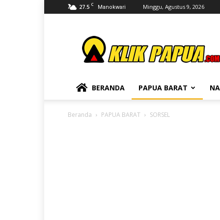
C
27.5
Minggu, Agustus 9, 2026
Manokwari
KLIKPAPUA
BERANDA
PAPUA BARAT
NA
Beranda
PAPUA BARAT
SORSEL