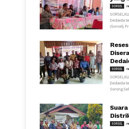
r
SORSEL
SORSEL,KLI
Dedaida te
(Sorsel), P
Reses 
Diser
Dedaid
r
SORSEL
SORSEL,KL
Dedaida t
Sorong Sel
Suara 
Distr
r
SORSEL