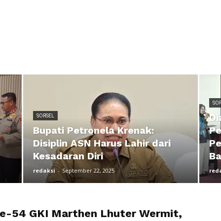
SO
Di
SORSEL
Bupati Petronela Krenak:
Pe
Disiplin ASN Harus Lahir dari
Pe
Kesadaran Diri
Ba
redaksi
-
September 22, 2025
red
e-54 GKI Marthen Lhuter Wermit,