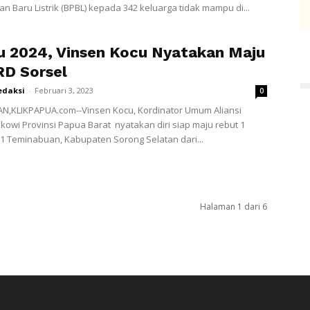
 Baru Listrik (BPBL) kepada 342 keluarga tidak mampu di...
u 2024, Vinsen Kocu Nyatakan Maju
RD Sorsel
edaksi
-
Februari 3, 2023
0
N,KLIKPAPUA.com--Vinsen Kocu, Kordinator Umum Aliansi
kowi Provinsi Papua Barat nyatakan diri siap maju rebut 1
l 1 Teminabuan, Kabupaten Sorong Selatan dari...
Halaman 1 dari 6