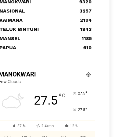
MANOKWARI
9320
NASIONAL
3257
KAIMANA
2194
TELUK BINTUNI
1943
MANSEL
1185
PAPUA
610
MANOKWARI
Few Clouds
°
27.5
°
C
27.5
°
27.5
87 %
2.4kmh
12 %