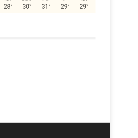
SAB
MING
SEN
SEL
RAB
28
°
30
°
31
°
29
°
29
°