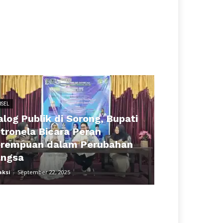
RSEL
alog Publik di Sorong, Bupati
tronela Bicara Peran
rempuan dalam Perubahan
ngsa
aksi
-
September 22, 2025