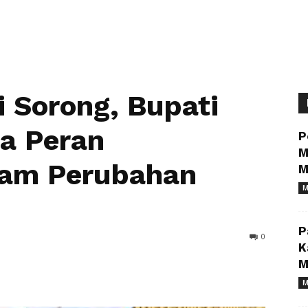
i Sorong, Bupati
ra Peran
P
M
am Perubahan
M
M
P
0
K
M
M