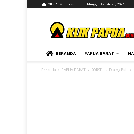
C
28.7
Minggu, Agustus 9, 2026
Manokwari
KLIKPAPUA
BERANDA
PAPUA BARAT
NA
Beranda
PAPUA BARAT
SORSEL
Dialog Publik