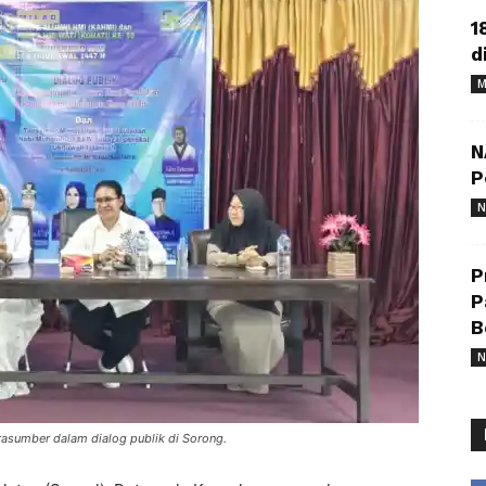
1
d
M
N
P
N
P
P
B
N
arasumber dalam dialog publik di Sorong.