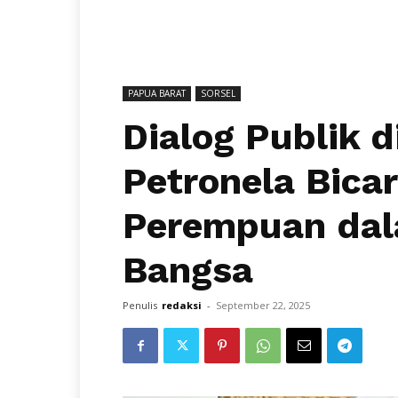
PAPUA BARAT
SORSEL
Dialog Publik d
Petronela Bica
Perempuan dal
Bangsa
Penulis
redaksi
-
September 22, 2025