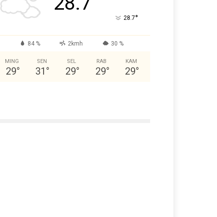
28.7
°
28.7
84 %
2kmh
30 %
MING
SEN
SEL
RAB
KAM
29
°
31
°
29
°
29
°
29
°