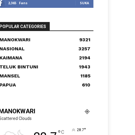
2,365
Fans
SUKA
POPULAR CATEGORIES
MANOKWARI
9321
NASIONAL
3257
KAIMANA
2194
TELUK BINTUNI
1943
MANSEL
1185
PAPUA
610
MANOKWARI
Scattered Clouds
°
28.7
°
C