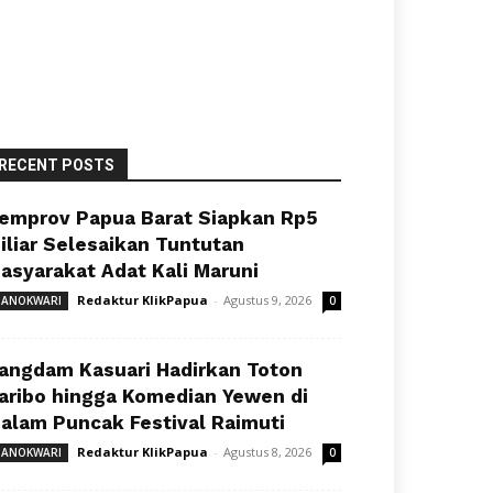
RECENT POSTS
emprov Papua Barat Siapkan Rp5
iliar Selesaikan Tuntutan
asyarakat Adat Kali Maruni
Redaktur KlikPapua
-
Agustus 9, 2026
ANOKWARI
0
angdam Kasuari Hadirkan Toton
aribo hingga Komedian Yewen di
alam Puncak Festival Raimuti
Redaktur KlikPapua
-
Agustus 8, 2026
ANOKWARI
0