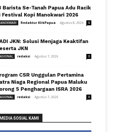
8 Barista Se-Tanah Papua Adu Racik
i Festival Kopi Manokwari 2026
Redaktur KlikPapua
-
Agustus 8, 2026
ANOKWARI
0
ADI JKN: Solusi Menjaga Keaktifan
eserta JKN
redaksi
-
Agustus 7, 2026
ASIONAL
0
rogram CSR Unggulan Pertamina
atra Niaga Regional Papua Maluku
orong 5 Penghargaan ISRA 2026
redaksi
-
Agustus 7, 2026
ASIONAL
0
MEDIA SOSIAL KAMI