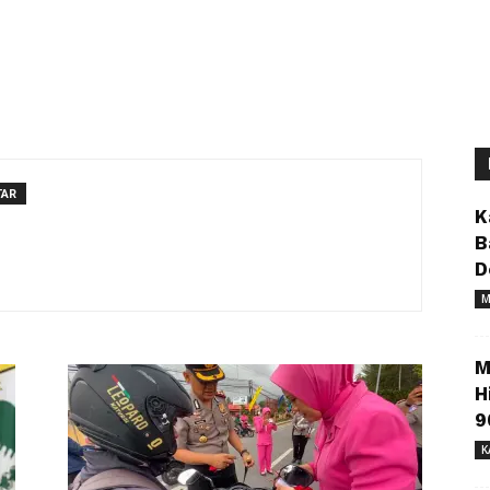
TAR
K
B
D
M
M
H
9
K