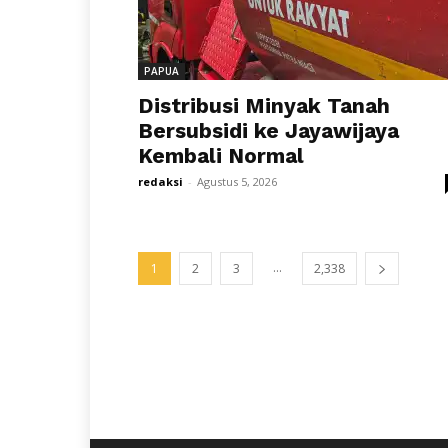
PAPUA
Distribusi Minyak Tanah
Bersubsidi ke Jayawijaya
Kembali Normal
redaksi
-
Agustus 5, 2026
...
1
2
3
2,338