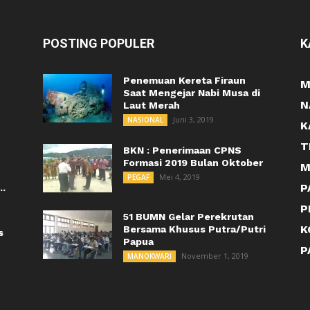
POSTING POPULER
K
Penemuan Kereta Firaun
M
Saat Mengejar Nabi Musa di
N
Laut Merah
Juni 3, 2019
NASIONAL
K
T
BKN : Penerimaan CPNS
Formasi 2019 Bulan Oktober
M
Mei 4, 2019
PEGAF
P
..
P
51 BUMN Gelar Perekrutan
K
Bersama Khusus Putra/Putri
s
Papua
P
November 1, 2019
MANOKWARI