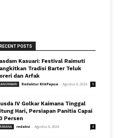
RECENT POSTS
asdam Kasuari: Festival Raimuti
angkitkan Tradisi Barter Teluk
oreri dan Arfak
Redaktur KlikPapua
-
Agustus 6, 2026
ANOKWARI
0
usda IV Golkar Kaimana Tinggal
itung Hari, Persiapan Panitia Capai
0 Persen
redaksi
-
Agustus 6, 2026
AIMANA
0