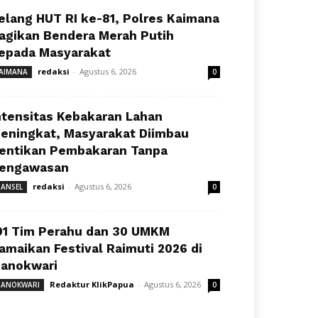
elang HUT RI ke-81, Polres Kaimana
agikan Bendera Merah Putih
epada Masyarakat
redaksi
-
Agustus 6, 2026
AIMANA
0
ntensitas Kebakaran Lahan
eningkat, Masyarakat Diimbau
entikan Pembakaran Tanpa
engawasan
redaksi
-
Agustus 6, 2026
ANSEL
0
91 Tim Perahu dan 30 UMKM
amaikan Festival Raimuti 2026 di
anokwari
Redaktur KlikPapua
-
Agustus 6, 2026
ANOKWARI
0