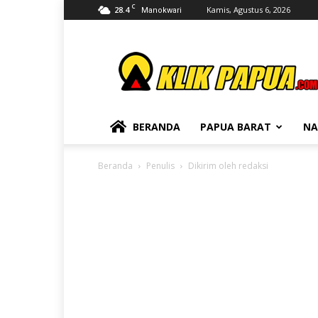
C
28.4
Kamis, Agustus 6, 2026
Manokwari
KLIKPAPUA
BERANDA
PAPUA BARAT
NA
Beranda
Penulis
Dikirim oleh redaksi