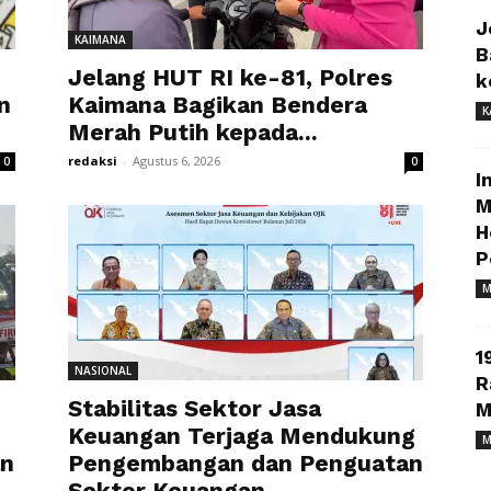
J
KAIMANA
B
Jelang HUT RI ke-81, Polres
k
n
Kaimana Bagikan Bendera
K
Merah Putih kepada...
redaksi
-
Agustus 6, 2026
0
0
I
M
H
P
M
1
NASIONAL
R
Stabilitas Sektor Jasa
M
Keuangan Terjaga Mendukung
M
an
Pengembangan dan Penguatan
Sektor Keuangan