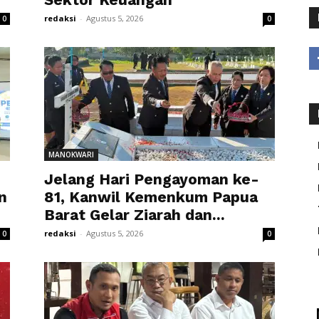
redaksi
-
Agustus 5, 2026
0
0
MANOKWARI
Jelang Hari Pengayoman ke-
n
81, Kanwil Kemenkum Papua
Barat Gelar Ziarah dan...
redaksi
-
Agustus 5, 2026
0
0