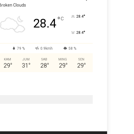
Broken Clouds
°
28.4
°
C
28.4
°
28.4
79 %
0.9kmh
58 %
KAM
JUM
SAB
MING
SEN
29
°
31
°
28
°
29
°
29
°