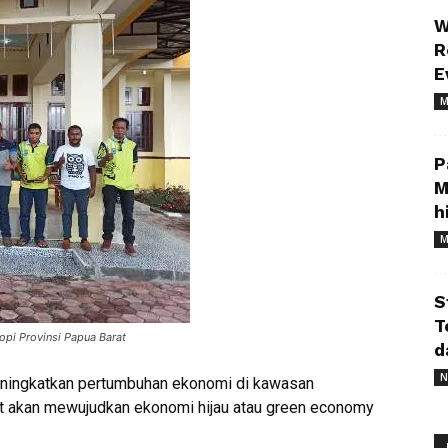
W
R
E
M
P
M
h
M
S
T
pi Provinsi Papua Barat
d
N
ningkatkan pertumbuhan ekonomi di kawasan
at akan mewujudkan ekonomi hijau atau green economy