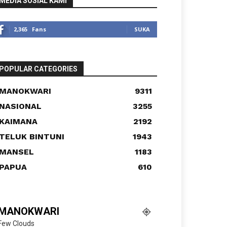
MEDIA SOSIAL KAMI
2,365
Fans
SUKA
POPULAR CATEGORIES
MANOKWARI
9311
NASIONAL
3255
KAIMANA
2192
TELUK BINTUNI
1943
MANSEL
1183
PAPUA
610
MANOKWARI
Few Clouds