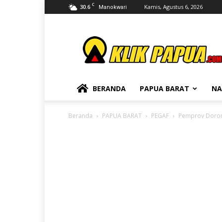
C
30.6
Kamis, Agustus 6, 2026
Manokwari
KLIKPAPUA
BERANDA
PAPUA BARAT
NA
Beranda
PAPUA BARAT
PEGAF
Pemprov Doron