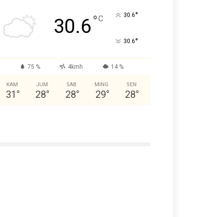
°
30.6
°
C
30.6
°
30.6
75 %
4kmh
14 %
KAM
JUM
SAB
MING
SEN
31
°
28
°
28
°
29
°
28
°