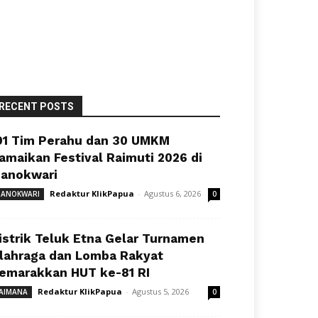
RECENT POSTS
91 Tim Perahu dan 30 UMKM
amaikan Festival Raimuti 2026 di
anokwari
Redaktur KlikPapua
-
Agustus 6, 2026
ANOKWARI
0
istrik Teluk Etna Gelar Turnamen
lahraga dan Lomba Rakyat
emarakkan HUT ke-81 RI
Redaktur KlikPapua
-
Agustus 5, 2026
AIMANA
0