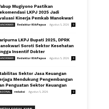
abup Mugiyono Pastikan
ekomendasi LKPJ 2025 Jadi
valuasi Kinerja Pemkab Manokwari
Redaktur KlikPapua
-
Agustus 5, 2026
ANOKWARI
0
aripurna LKPJ Bupati 2025, DPRK
anokwari Soroti Sektor Kesehatan
ingga Insentif Dokter
Redaktur KlikPapua
-
Agustus 5, 2026
ANOKWARI
0
tabilitas Sektor Jasa Keuangan
erjaga Mendukung Pengembangan
an Penguatan Sektor Keuangan
redaksi
-
Agustus 5, 2026
ASIONAL
0