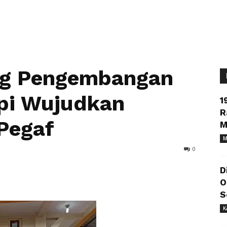
ng Pengembangan
pi Wujudkan
1
R
 Pegaf
M
M
0
D
O
S
K