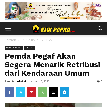
Beranda
PAPUA BARAT
PEGAF
PAPUA BARAT
PEGAF
Pemda Pegaf Akan
Segera Menarik Retribusi
dari Kendaraan Umum
Penulis
redaksi
-
Januari 15, 2020
0