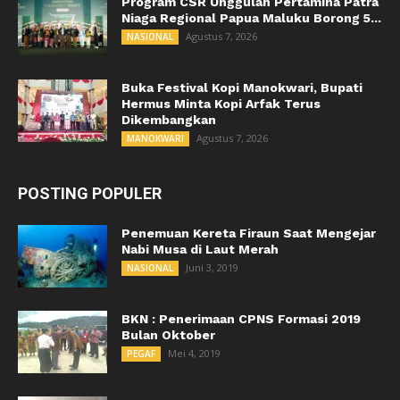
Program CSR Unggulan Pertamina Patra
Niaga Regional Papua Maluku Borong 5...
Agustus 7, 2026
NASIONAL
Buka Festival Kopi Manokwari, Bupati
Hermus Minta Kopi Arfak Terus
Dikembangkan
Agustus 7, 2026
MANOKWARI
POSTING POPULER
Penemuan Kereta Firaun Saat Mengejar
Nabi Musa di Laut Merah
Juni 3, 2019
NASIONAL
BKN : Penerimaan CPNS Formasi 2019
Bulan Oktober
Mei 4, 2019
PEGAF