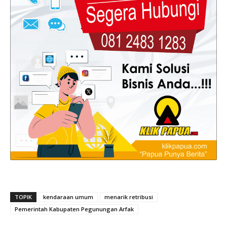
TOPIK
kendaraan umum
menarik retribusi
Pemerintah Kabupaten Pegunungan Arfak