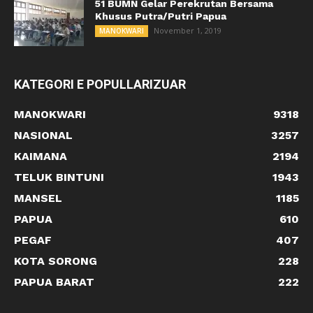
51 BUMN Gelar Perekrutan Bersama
Khusus Putra/Putri Papua
November 1, 2019
MANOKWARI
KATEGORI E POPULLARIZUAR
MANOKWARI
9318
NASIONAL
3257
KAIMANA
2194
TELUK BINTUNI
1943
MANSEL
1185
PAPUA
610
PEGAF
407
KOTA SORONG
228
PAPUA BARAT
222