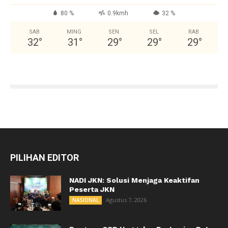
80 %
0.9kmh
32 %
SAB
MING
SEN
SEL
RAB
32
°
31
°
29
°
29
°
29
°
PILIHAN EDITOR
NADI JKN: Solusi Menjaga Keaktifan
Peserta JKN
Agustus 7, 2026
NASIONAL