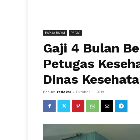
PAPUA BARAT
PEGAF
Gaji 4 Bulan B
Petugas Keseha
Dinas Kesehata
Penulis
redaksi
-
Oktober 11, 2019