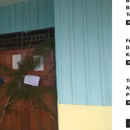
B
B
T
M
F
D
K
M
T
A
P
M