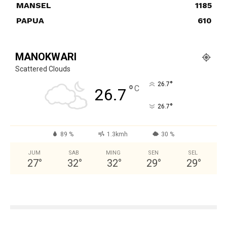
MANSEL
1185
PAPUA
610
MANOKWARI
Scattered Clouds
°
26.7
°
C
26.7
°
26.7
89 %
1.3kmh
30 %
JUM
SAB
MING
SEN
SEL
27
°
32
°
32
°
29
°
29
°