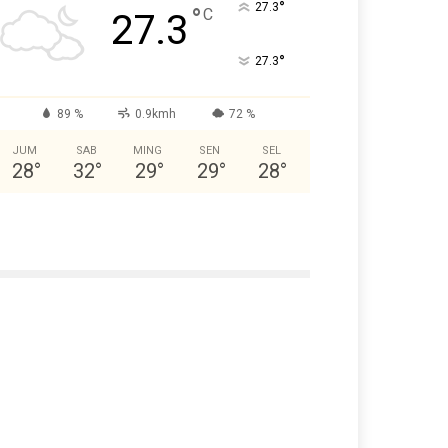
°
27.3
°
C
27.3
°
27.3
89 %
0.9kmh
72 %
JUM
SAB
MING
SEN
SEL
28
°
32
°
29
°
29
°
28
°