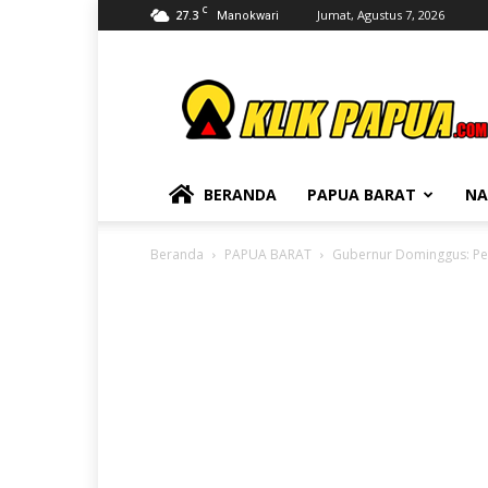
C
27.3
Jumat, Agustus 7, 2026
Manokwari
KLIKPAPUA
BERANDA
PAPUA BARAT
NA
Beranda
PAPUA BARAT
Gubernur Dominggus: Pe