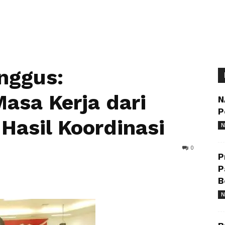
nggus:
asa Kerja dari
N
P
Hasil Koordinasi
N
0
P
P
B
N