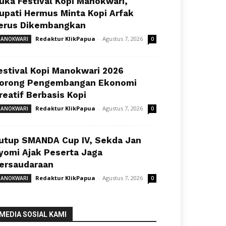
uka Festival Kopi Manokwari,
upati Hermus Minta Kopi Arfak
erus Dikembangkan
Redaktur KlikPapua
-
Agustus 7, 2026
ANOKWARI
0
estival Kopi Manokwari 2026
orong Pengembangan Ekonomi
reatif Berbasis Kopi
Redaktur KlikPapua
-
Agustus 7, 2026
ANOKWARI
0
utup SMANDA Cup IV, Sekda Jan
yomi Ajak Peserta Jaga
ersaudaraan
Redaktur KlikPapua
-
Agustus 7, 2026
ANOKWARI
0
MEDIA SOSIAL KAMI