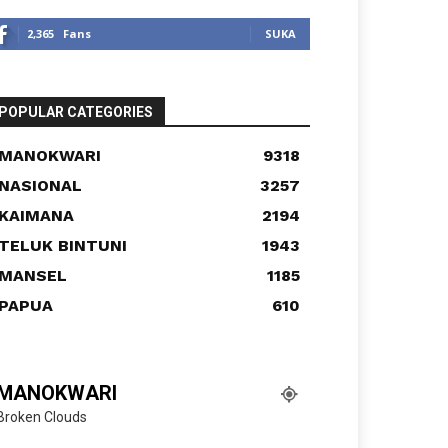
2,365
Fans
SUKA
POPULAR CATEGORIES
MANOKWARI
9318
NASIONAL
3257
KAIMANA
2194
TELUK BINTUNI
1943
MANSEL
1185
PAPUA
610
MANOKWARI
Broken Clouds