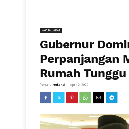
PAPUA BARAT
Gubernur Domi
Perpanjangan M
Rumah Tunggu 
Penulis
redaksi
-
April 2, 2020