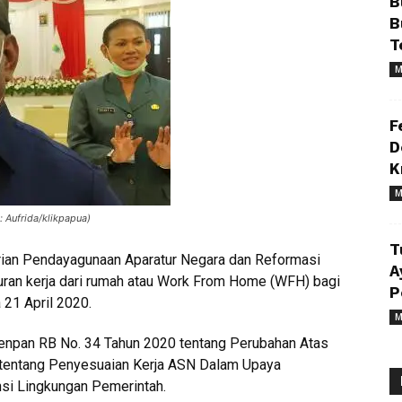
B
B
T
M
F
D
K
M
 Aufrida/klikpapua)
T
ian Pendayagunaan Aparatur Negara dan Reformasi
A
ran kerja dari rumah atau Work From Home (WFH) bagi
P
 21 April 2020.
M
Menpan RB No. 34 Tahun 2020 tentang Perubahan Atas
 tentang Penyesuaian Kerja ASN Dalam Upaya
si Lingkungan Pemerintah.