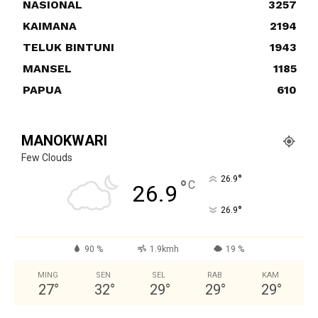
NASIONAL
3257
KAIMANA
2194
TELUK BINTUNI
1943
MANSEL
1185
PAPUA
610
MANOKWARI
Few Clouds
°
26.9
°
C
26.9
°
26.9
90 %
1.9kmh
19 %
MING
SEN
SEL
RAB
KAM
27
°
32
°
29
°
29
°
29
°