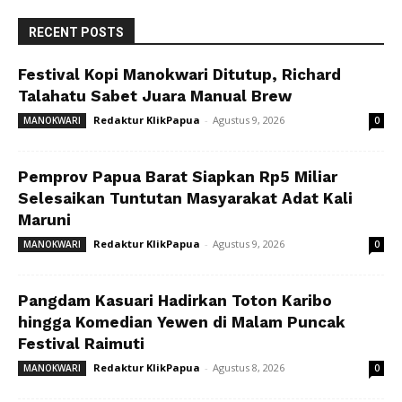
RECENT POSTS
Festival Kopi Manokwari Ditutup, Richard
Talahatu Sabet Juara Manual Brew
Redaktur KlikPapua
-
Agustus 9, 2026
MANOKWARI
0
Pemprov Papua Barat Siapkan Rp5 Miliar
Selesaikan Tuntutan Masyarakat Adat Kali
Maruni
Redaktur KlikPapua
-
Agustus 9, 2026
MANOKWARI
0
Pangdam Kasuari Hadirkan Toton Karibo
hingga Komedian Yewen di Malam Puncak
Festival Raimuti
Redaktur KlikPapua
-
Agustus 8, 2026
MANOKWARI
0