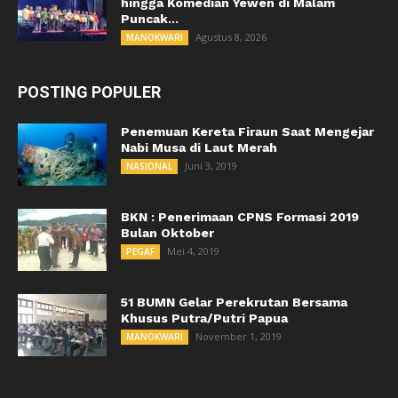
hingga Komedian Yewen di Malam
Puncak...
Agustus 8, 2026
MANOKWARI
POSTING POPULER
Penemuan Kereta Firaun Saat Mengejar
Nabi Musa di Laut Merah
Juni 3, 2019
NASIONAL
BKN : Penerimaan CPNS Formasi 2019
Bulan Oktober
Mei 4, 2019
PEGAF
51 BUMN Gelar Perekrutan Bersama
Khusus Putra/Putri Papua
November 1, 2019
MANOKWARI