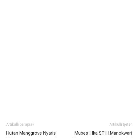
Artikulli paraprak
Artikulli tjetër
Hutan Manggrove Nyaris
Mubes I Ika STIH Manokwari