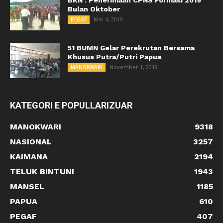
Bulan Oktober
Mei 4, 2019
PEGAF
51 BUMN Gelar Perekrutan Bersama
Khusus Putra/Putri Papua
November 1, 2019
MANOKWARI
KATEGORI E POPULLARIZUAR
MANOKWARI
9318
NASIONAL
3257
KAIMANA
2194
TELUK BINTUNI
1943
MANSEL
1185
PAPUA
610
PEGAF
407