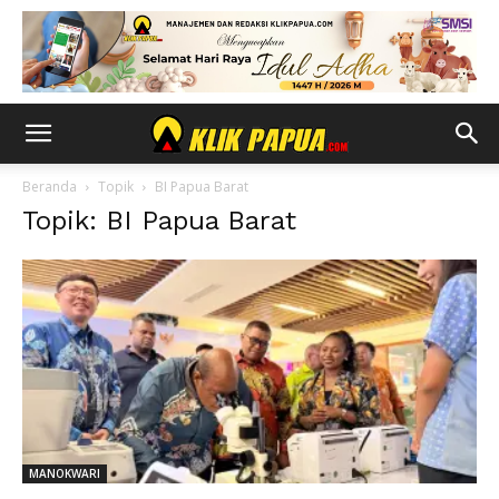
Beranda
Topik
BI Papua Barat
Topik: BI Papua Barat
MANOKWARI