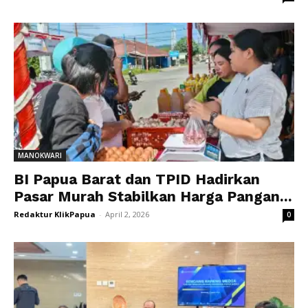
MANOKWARI
BI Papua Barat dan TPID Hadirkan
Pasar Murah Stabilkan Harga Pangan...
Redaktur KlikPapua
-
April 2, 2026
0