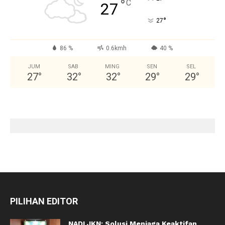
°
C
27
°
27
86 %
0.6kmh
40 %
JUM
SAB
MING
SEN
SEL
27
°
32
°
32
°
29
°
29
°
PILIHAN EDITOR
NADI JKN: Solusi Menjaga Keaktifan