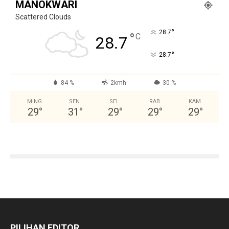
MANOKWARI
Scattered Clouds
°
28.7
°
C
28.7
°
28.7
84 %
2kmh
30 %
MING
SEN
SEL
RAB
KAM
29
°
31
°
29
°
29
°
29
°
PILIHAN EDITOR