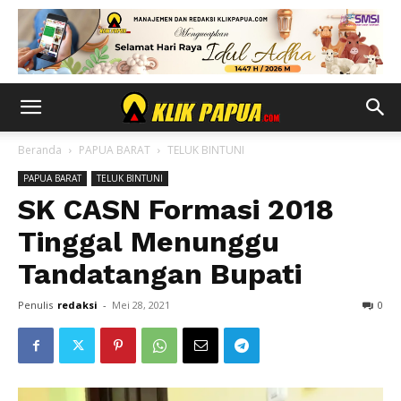
Beranda
PAPUA BARAT
TELUK BINTUNI
PAPUA BARAT
TELUK BINTUNI
SK CASN Formasi 2018
Tinggal Menunggu
Tandatangan Bupati
Penulis
redaksi
-
Mei 28, 2021
0