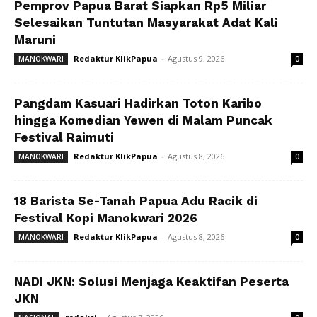
Pemprov Papua Barat Siapkan Rp5 Miliar
Selesaikan Tuntutan Masyarakat Adat Kali
Maruni
Redaktur KlikPapua
-
Agustus 9, 2026
MANOKWARI
0
Pangdam Kasuari Hadirkan Toton Karibo
hingga Komedian Yewen di Malam Puncak
Festival Raimuti
Redaktur KlikPapua
-
Agustus 8, 2026
MANOKWARI
0
18 Barista Se-Tanah Papua Adu Racik di
Festival Kopi Manokwari 2026
Redaktur KlikPapua
-
Agustus 8, 2026
MANOKWARI
0
NADI JKN: Solusi Menjaga Keaktifan Peserta
JKN