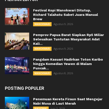
Festival Kopi Manokwari Ditutup,
Richard Talahatu Sabet Juara Manual
Brew
Agustus 9, 2026
MANOKWARI
Pemprov Papua Barat Siapkan Rp5 Miliar
Selesaikan Tuntutan Masyarakat Adat
Kali...
Agustus 9, 2026
MANOKWARI
Pangdam Kasuari Hadirkan Toton Karibo
hingga Komedian Yewen di Malam
Puncak...
Agustus 8, 2026
MANOKWARI
POSTING POPULER
Penemuan Kereta Firaun Saat Mengejar
Nabi Musa di Laut Merah
Juni 3, 2019
NASIONAL