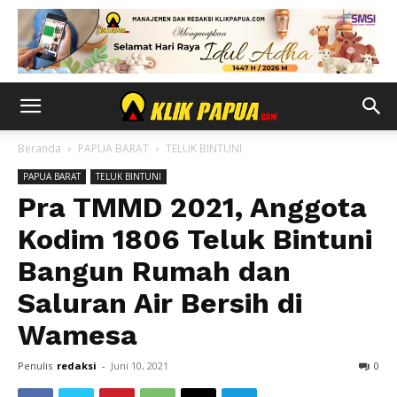
Beranda
PAPUA BARAT
TELUK BINTUNI
PAPUA BARAT
TELUK BINTUNI
Pra TMMD 2021, Anggota
Kodim 1806 Teluk Bintuni
Bangun Rumah dan
Saluran Air Bersih di
Wamesa
Penulis
redaksi
-
Juni 10, 2021
0