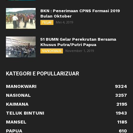
BKN : Penerimaan CPNS Formasi 2019
Bulan Oktober
Mei 4, 2019
PEGAF
51 BUMN Gelar Perekrutan Bersama
Khusus Putra/Putri Papua
November 1, 2019
MANOKWARI
KATEGORI E POPULLARIZUAR
MANOKWARI
9324
NASIONAL
3257
KAIMANA
2195
TELUK BINTUNI
1943
MANSEL
1185
PAPUA
610