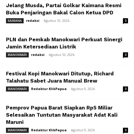
Jelang Musda, Partai Golkar Kaimana Resmi
Buka Penjaringan Bakal Calon Ketua DPD
redaksi
-
Agustus 10, 2026
KAIMANA
0
PLN dan Pemkab Manokwari Perkuat Sinergi
Jamin Ketersediaan Listrik
redaksi
-
Agustus 10, 2026
MANOKWARI
0
Festival Kopi Manokwari Ditutup, Richard
Talahatu Sabet Juara Manual Brew
Redaktur KlikPapua
-
Agustus 9, 2026
MANOKWARI
0
Pemprov Papua Barat Siapkan Rp5 Miliar
Selesaikan Tuntutan Masyarakat Adat Kali
Maruni
Redaktur KlikPapua
-
Agustus 9, 2026
MANOKWARI
0