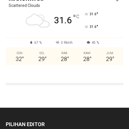
Scattered Clouds
°
31.6
°
C
31.6
°
31.6
67 %
3.9kmh
45 %
SEN
SEL
RAB
KAM
JUM
32
°
29
°
28
°
28
°
29
°
PILIHAN EDITOR