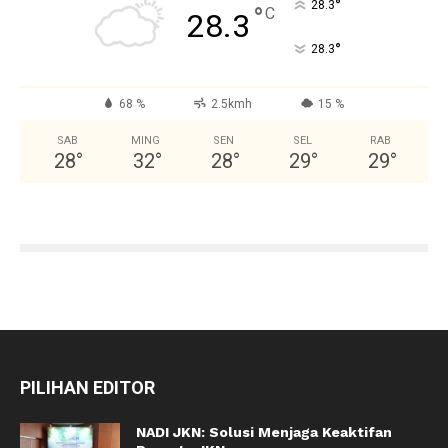
°
28.3
°
C
28.3
°
28.3
68 %
2.5kmh
15 %
SAB
MING
SEN
SEL
RAB
28
°
32
°
28
°
29
°
29
°
PILIHAN EDITOR
NADI JKN: Solusi Menjaga Keaktifan