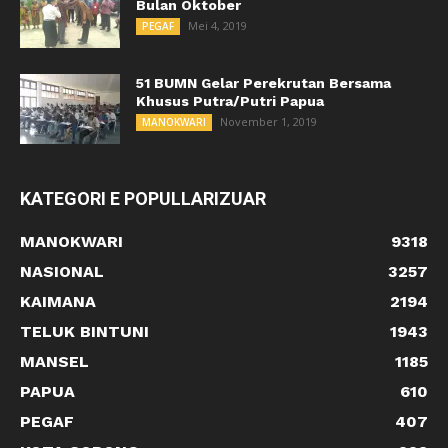
Bulan Oktober
Mei 4, 2019
PEGAF
51 BUMN Gelar Perekrutan Bersama
Khusus Putra/Putri Papua
November 1, 2019
MANOKWARI
KATEGORI E POPULLARIZUAR
MANOKWARI
9318
NASIONAL
3257
KAIMANA
2194
TELUK BINTUNI
1943
MANSEL
1185
PAPUA
610
PEGAF
407