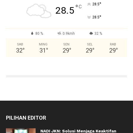
°
28.5
°
C
28.5
°
28.5
80 %
0.9kmh
32 %
SAB
MING
SEN
SEL
RAB
32
°
31
°
29
°
29
°
29
°
PILIHAN EDITOR
NADI JKN: Solusi Menjaga Keaktifan