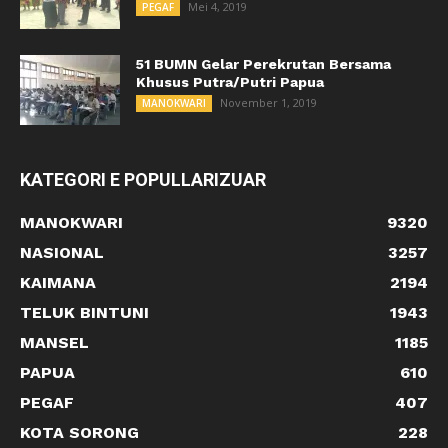
Mei 4, 2019
PEGAF
51 BUMN Gelar Perekrutan Bersama
Khusus Putra/Putri Papua
November 1, 2019
MANOKWARI
KATEGORI E POPULLARIZUAR
MANOKWARI
9320
NASIONAL
3257
KAIMANA
2194
TELUK BINTUNI
1943
MANSEL
1185
PAPUA
610
PEGAF
407
KOTA SORONG
228