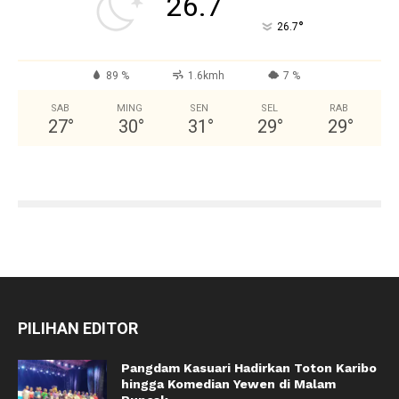
26.7
°
26.7
89 %
1.6kmh
7 %
SAB
MING
SEN
SEL
RAB
27
°
30
°
31
°
29
°
29
°
PILIHAN EDITOR
Pangdam Kasuari Hadirkan Toton Karibo
hingga Komedian Yewen di Malam