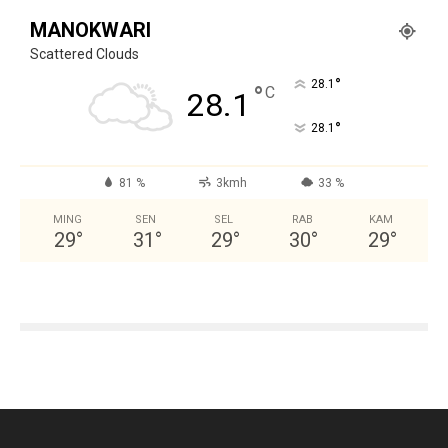
MANOKWARI
Scattered Clouds
°
28.1
°
C
28.1
°
28.1
81 %
3kmh
33 %
MING
SEN
SEL
RAB
KAM
29
°
31
°
29
°
30
°
29
°