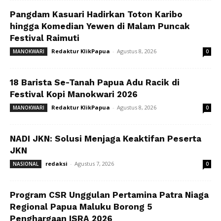
Pangdam Kasuari Hadirkan Toton Karibo
hingga Komedian Yewen di Malam Puncak
Festival Raimuti
Redaktur KlikPapua
-
Agustus 8, 2026
MANOKWARI
0
18 Barista Se-Tanah Papua Adu Racik di
Festival Kopi Manokwari 2026
Redaktur KlikPapua
-
Agustus 8, 2026
MANOKWARI
0
NADI JKN: Solusi Menjaga Keaktifan Peserta
JKN
redaksi
-
Agustus 7, 2026
NASIONAL
0
Program CSR Unggulan Pertamina Patra Niaga
Regional Papua Maluku Borong 5
Penghargaan ISRA 2026