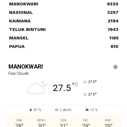
MANOKWARI
9320
NASIONAL
3257
KAIMANA
2194
TELUK BINTUNI
1943
MANSEL
1185
PAPUA
610
MANOKWARI
Few Clouds
°
27.5
°
C
27.5
°
27.5
87 %
2.4kmh
12 %
SAB
MING
SEN
SEL
RAB
28
°
30
°
31
°
29
°
29
°