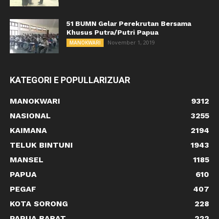
51 BUMN Gelar Perekrutan Bersama
Khusus Putra/Putri Papua
November 1, 2019
MANOKWARI
KATEGORI E POPULLARIZUAR
MANOKWARI
9312
NASIONAL
3255
KAIMANA
2194
TELUK BINTUNI
1943
MANSEL
1185
PAPUA
610
PEGAF
407
KOTA SORONG
228
PAPUA BARAT
222