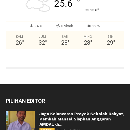
°
25.6
°
25.6
94 %
0.9kmh
29 %
KAM
JUM
SAB
MING
SEN
26
°
32
°
28
°
28
°
29
°
PILIHAN EDITOR
Jaga Kelancaran Proyek Sekolah Rakyat,
Pemkab Mansel Siapkan Anggaran
AMDAL di...