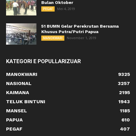
Bulan Oktober
Mei 4, 2019
PEGAF
51 BUMN Gelar Perekrutan Bersama
Khusus Putra/Putri Papua
November 1, 2019
MANOKWARI
KATEGORI E POPULLARIZUAR
MANOKWARI
9325
NASIONAL
3257
KAIMANA
2195
TELUK BINTUNI
1943
MANSEL
1185
PAPUA
610
PEGAF
407