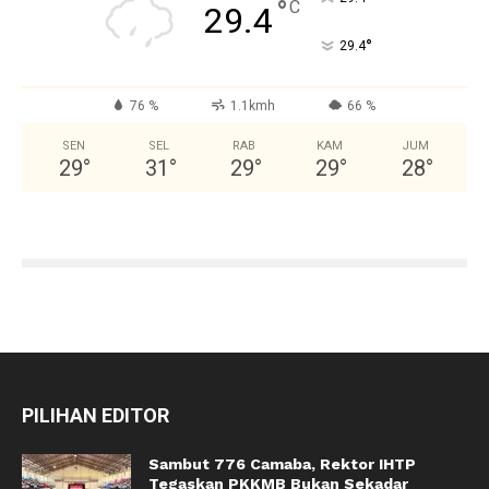
°
C
29.4
°
29.4
76 %
1.1kmh
66 %
SEN
SEL
RAB
KAM
JUM
29
°
31
°
29
°
29
°
28
°
PILIHAN EDITOR
Sambut 776 Camaba, Rektor IHTP
Tegaskan PKKMB Bukan Sekadar