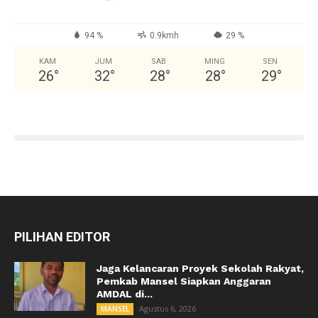
94 %
0.9kmh
29 %
KAM
JUM
SAB
MING
SEN
26
°
32
°
28
°
28
°
29
°
PILIHAN EDITOR
Jaga Kelancaran Proyek Sekolah Rakyat,
Pemkab Mansel Siapkan Anggaran
AMDAL di...
Agustus 6, 2026
MANSEL