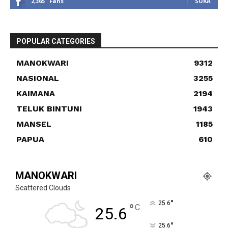
2,365
Fans
SUKA
POPULAR CATEGORIES
MANOKWARI
9312
NASIONAL
3255
KAIMANA
2194
TELUK BINTUNI
1943
MANSEL
1185
PAPUA
610
MANOKWARI
Scattered Clouds
°
25.6
°
C
25.6
°
25.6