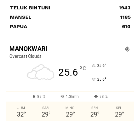
TELUK BINTUNI
1943
MANSEL
1185
PAPUA
610
MANOKWARI
Overcast Clouds
°
25.6
°
C
25.6
°
25.6
89 %
1.3kmh
93 %
JUM
SAB
MING
SEN
SEL
32
°
29
°
29
°
29
°
29
°