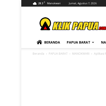
C
28.3
Jumat, Agustus 7, 2026
Manokwari
KLIKPAPUA
BERANDA
PAPUA BARAT
NA
Beranda
PAPUA BARAT
MANOKWARI
Aplikasi