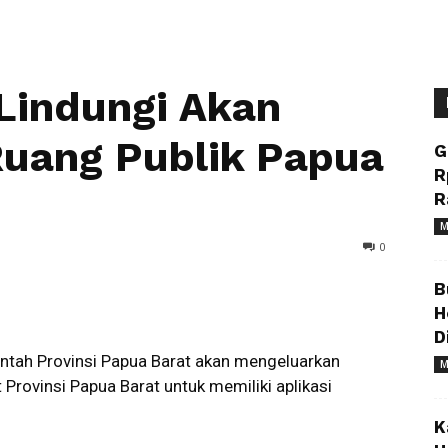
iLindungi Akan
Ruang Publik Papua
G
R
R
M
0
B
H
D
ntah Provinsi Papua Barat akan mengeluarkan
M
rovinsi Papua Barat untuk memiliki aplikasi
K