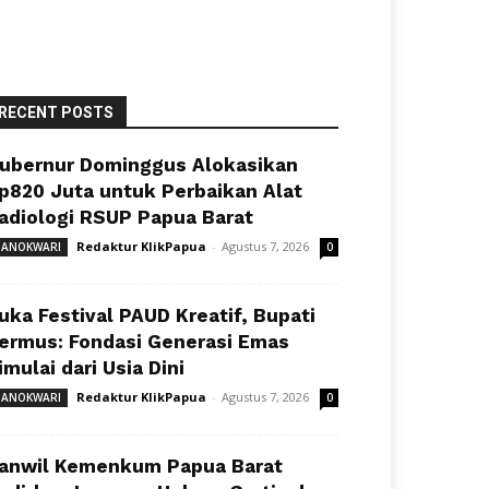
RECENT POSTS
ubernur Dominggus Alokasikan
p820 Juta untuk Perbaikan Alat
adiologi RSUP Papua Barat
Redaktur KlikPapua
-
Agustus 7, 2026
ANOKWARI
0
uka Festival PAUD Kreatif, Bupati
ermus: Fondasi Generasi Emas
imulai dari Usia Dini
Redaktur KlikPapua
-
Agustus 7, 2026
ANOKWARI
0
anwil Kemenkum Papua Barat