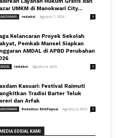
adirkan Layanan Hukum Gratis dan
azar UMKM di Manokwari City...
redaksi
-
Agustus 7, 2026
ANOKWARI
0
aga Kelancaran Proyek Sekolah
akyat, Pemkab Mansel Siapkan
nggaran AMDAL di APBD Perubahan
026
redaksi
-
Agustus 6, 2026
ANSEL
0
asdam Kasuari: Festival Raimuti
angkitkan Tradisi Barter Teluk
oreri dan Arfak
Redaktur KlikPapua
-
Agustus 6, 2026
ANOKWARI
0
MEDIA SOSIAL KAMI