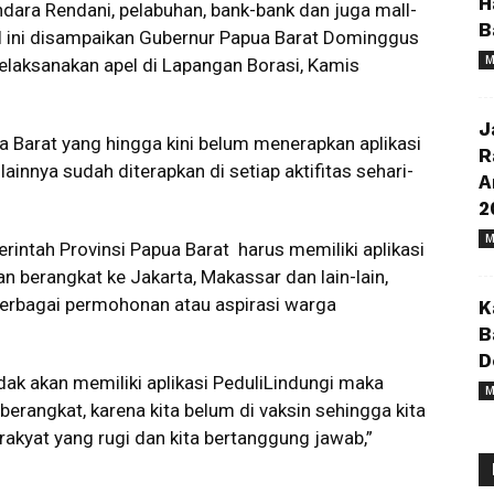
H
andara Rendani, pelabuhan, bank-bank dan juga mall-
B
Hal ini disampaikan Gubernur Papua Barat Dominggus
M
laksanakan apel di Lapangan Borasi, Kamis
J
 Barat yang hingga kini belum menerapkan aplikasi
R
ainnya sudah diterapkan di setiap aktifitas sehari-
A
2
M
rintah Provinsi Papua Barat harus memiliki aplikasi
 berangkat ke Jakarta, Makassar dan lain-lain,
rbagai permohonan atau aspirasi warga
K
B
D
tidak akan memiliki aplikasi PeduliLindungi maka
M
berangkat, karena kita belum di vaksin sehingga kita
rakyat yang rugi dan kita bertanggung jawab,”