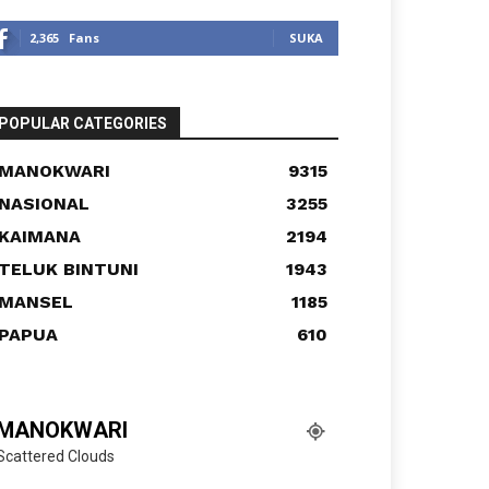
2,365
Fans
SUKA
POPULAR CATEGORIES
MANOKWARI
9315
NASIONAL
3255
KAIMANA
2194
TELUK BINTUNI
1943
MANSEL
1185
PAPUA
610
MANOKWARI
Scattered Clouds