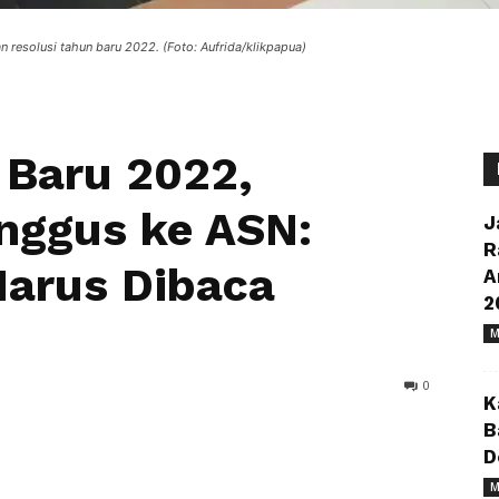
resolusi tahun baru 2022. (Foto: Aufrida/klikpapua)
 Baru 2022,
nggus ke ASN:
J
R
Harus Dibaca
A
2
M
0
K
B
D
M