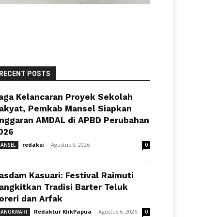
RECENT POSTS
aga Kelancaran Proyek Sekolah
akyat, Pemkab Mansel Siapkan
nggaran AMDAL di APBD Perubahan
026
redaksi
-
Agustus 6, 2026
ANSEL
0
asdam Kasuari: Festival Raimuti
angkitkan Tradisi Barter Teluk
oreri dan Arfak
Redaktur KlikPapua
-
Agustus 6, 2026
ANOKWARI
0