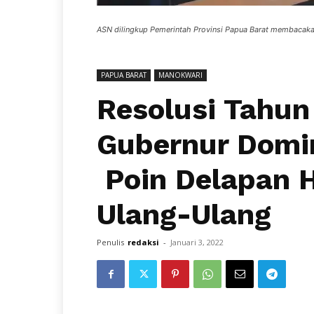
ASN dilingkup Pemerintah Provinsi Papua Barat membacakan 
PAPUA BARAT
MANOKWARI
Resolusi Tahun
Gubernur Domi
Poin Delapan 
Ulang-Ulang
Penulis
redaksi
-
Januari 3, 2022