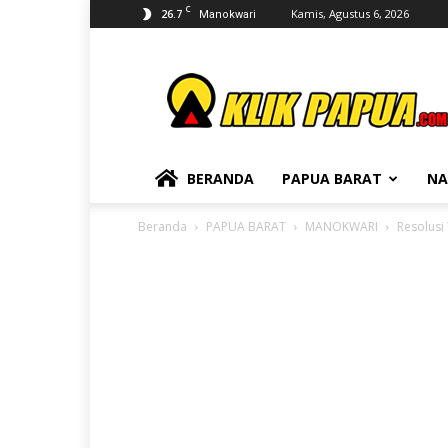
C
26.7
Kamis, Agustus 6, 2026
Manokwari
KLIKPAPUA
BERANDA
PAPUA BARAT
NA
Beranda
PAPUA BARAT
MANOKWARI
Resolusi