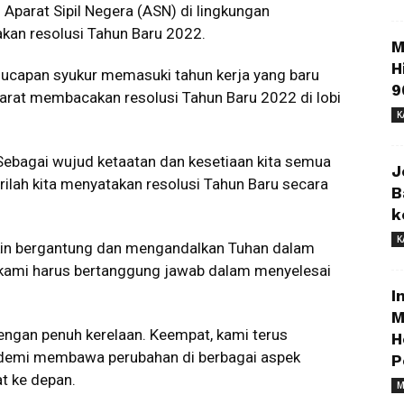
 Aparat Sipil Negera (ASN) di lingkungan
kan resolusi Tahun Baru 2022.
M
H
ucapan syukur memasuki tahun kerja yang baru
9
arat membacakan resolusi Tahun Baru 2022 di lobi
K
“Sebagai wujud ketaatan dan kesetiaan kita semua
J
lah kita menyatakan resolusi Tahun Baru secara
B
k
K
in bergantung dan mengandalkan Tuhan dalam
, kami harus bertanggung jawab dalam menyelesai
I
M
engan penuh kerelaan. Keempat, kami terus
H
 demi membawa perubahan di berbagai aspek
P
t ke depan.
M