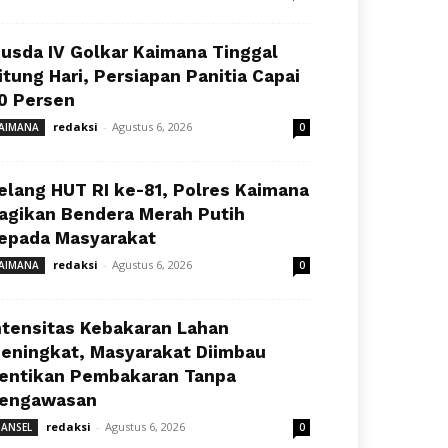
usda IV Golkar Kaimana Tinggal
itung Hari, Persiapan Panitia Capai
0 Persen
redaksi
-
Agustus 6, 2026
AIMANA
0
elang HUT RI ke-81, Polres Kaimana
agikan Bendera Merah Putih
epada Masyarakat
redaksi
-
Agustus 6, 2026
AIMANA
0
ntensitas Kebakaran Lahan
eningkat, Masyarakat Diimbau
entikan Pembakaran Tanpa
engawasan
redaksi
-
Agustus 6, 2026
ANSEL
0