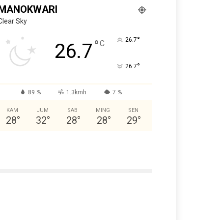
MANOKWARI
Clear Sky
°
26.7
°
C
26.7
°
26.7
89 %
1.3kmh
7 %
KAM
JUM
SAB
MING
SEN
28
°
32
°
28
°
28
°
29
°