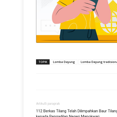
TOPIK
Lomba Dayung
Lomba Dayung tradision
Artikulli paraprak
112 Berkas Tilang Telah Dilimpahkan Baur Tilan
kepada Pengadilan Negeri Manokwari