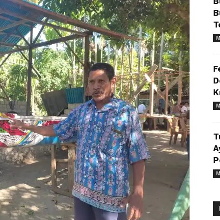
B
B
T
M
F
D
K
M
T
A
P
M