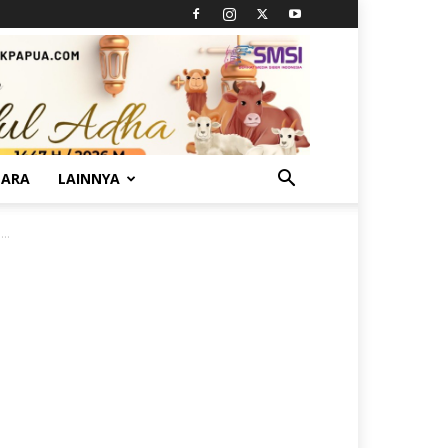
TARA
LAINNYA
..