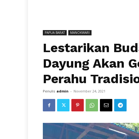
PAPUA BARAT
MANOKWARI
Lestarikan Bud
Dayung Akan G
Perahu Tradisi
Penulis
admin
-
November 24, 2021