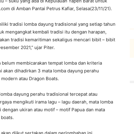
ku – suku yang ada di Kepulauan Yapen Barat untuk
.com di Amban Pantai Petrus Kafiar, Selasa(23/11/21).
iki tradisi lomba dayung tradisional yang setiap tahun
uk mengangkat kembali tradisi itu dengan harapan,
an tradisi kemaritiman sekaligus mencari bibit – bibit
esember 2021,” ujar Piter.
a belum membicarakan tempat lomba dan kriteria
i akan dihadirkan 3 mata lomba dayung perahu
u modern atau Dragon Boats.
omba dayung perahu tradisional tercepat atau
rgaya mengikuti irama lagu – lagu daerah, mata lomba
si dengan ukiran atau motif – motif Papua dan mata
 boats.
 akan diikut sertakan dalam perlombahan ini