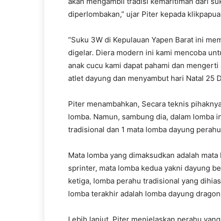
akan mengambil tradisi kemaritiman dari su
diperlombakan,” ujar Piter kepada klikpapua
“Suku 3W di Kepulauan Yapen Barat ini memil
digelar. Diera modern ini kami mencoba unt
anak cucu kami dapat pahami dan mengerti ak
atlet dayung dan menyambut hari Natal 25 D
Piter menambahkan, Secara teknis pihakny
lomba. Namun, sambung dia, dalam lomba in
tradisional dan 1 mata lomba dayung perah
Mata lomba yang dimaksudkan adalah mata l
sprinter, mata lomba kedua yakni dayung be
ketiga, lomba perahu tradisional yang dihia
lomba terakhir adalah lomba dayung dragon
Lebih lanjut, Piter menjelaskan perahu yang