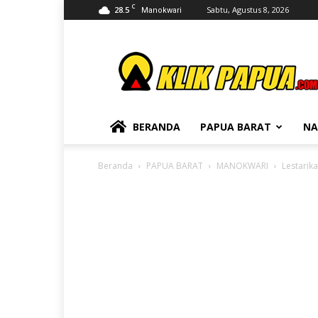
C
28.5
Sabtu, Agustus 8, 2026
Manokwari
KLIKPAPUA
BERANDA
PAPUA BARAT
NA
Beranda
PAPUA BARAT
MANOKWARI
Lestarik