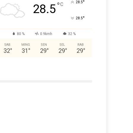
°
28.5
°
C
28.5
°
28.5
80 %
0.9kmh
32 %
SAB
MING
SEN
SEL
RAB
32
°
31
°
29
°
29
°
29
°