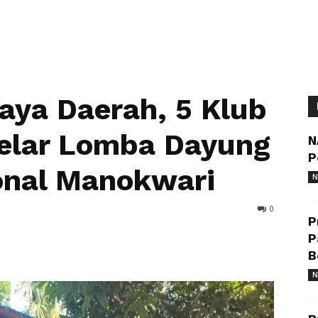
aya Daerah, 5 Klub
elar Lomba Dayung
N
P
onal Manokwari
N
0
P
P
B
N