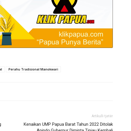
al
Perahu Tradisional Manokwari
Artikulli tjetër
g
Kenaikan UMP Papua Barat Tahun 2022 Ditolak
Apindo,Gubernur Diminta Tinjau Kembali