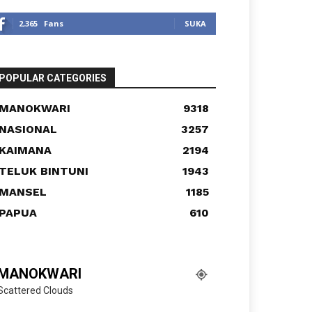
2,365
Fans
SUKA
POPULAR CATEGORIES
MANOKWARI
9318
NASIONAL
3257
KAIMANA
2194
TELUK BINTUNI
1943
MANSEL
1185
PAPUA
610
MANOKWARI
Scattered Clouds