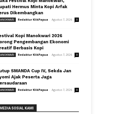
uka Festival Kopi Manokwari,
upati Hermus Minta Kopi Arfak
erus Dikembangkan
Redaktur KlikPapua
-
Agustus 7, 2026
ANOKWARI
0
estival Kopi Manokwari 2026
orong Pengembangan Ekonomi
reatif Berbasis Kopi
Redaktur KlikPapua
-
Agustus 7, 2026
ANOKWARI
0
utup SMANDA Cup IV, Sekda Jan
yomi Ajak Peserta Jaga
ersaudaraan
Redaktur KlikPapua
-
Agustus 7, 2026
ANOKWARI
0
MEDIA SOSIAL KAMI