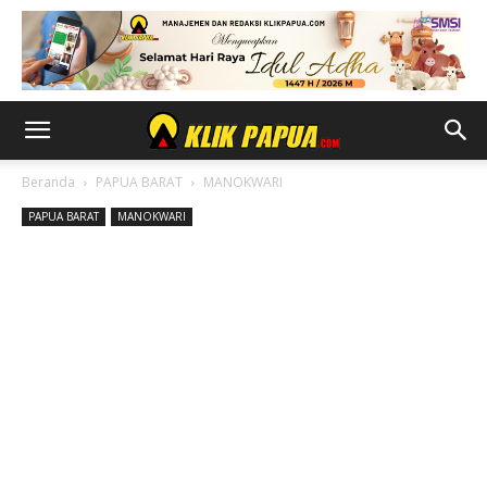
Beranda
PAPUA BARAT
MANOKWARI
PAPUA BARAT
MANOKWARI