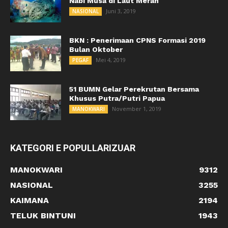
Nabi Musa di Laut Merah
Juni 3, 2019
NASIONAL
BKN : Penerimaan CPNS Formasi 2019
Bulan Oktober
Mei 4, 2019
PEGAF
51 BUMN Gelar Perekrutan Bersama
Khusus Putra/Putri Papua
November 1, 2019
MANOKWARI
KATEGORI E POPULLARIZUAR
MANOKWARI
9312
NASIONAL
3255
KAIMANA
2194
TELUK BINTUNI
1943