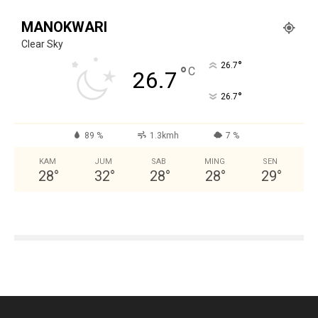
MANOKWARI
Clear Sky
°
26.7
°
C
26.7
°
26.7
89 %
1.3kmh
7 %
KAM
JUM
SAB
MING
SEN
28
°
32
°
28
°
28
°
29
°