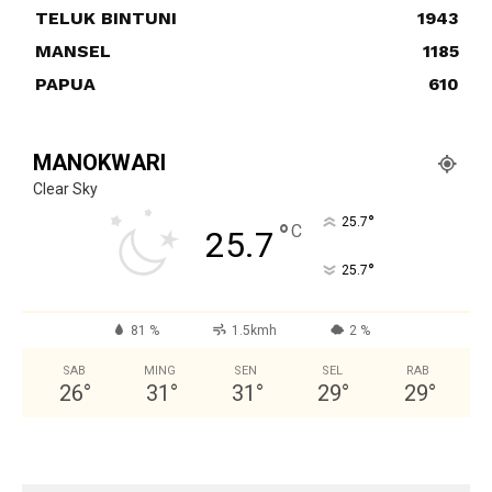
TELUK BINTUNI
1943
MANSEL
1185
PAPUA
610
MANOKWARI
Clear Sky
°
25.7
°
C
25.7
°
25.7
81 %
1.5kmh
2 %
SAB
MING
SEN
SEL
RAB
26
°
31
°
31
°
29
°
29
°