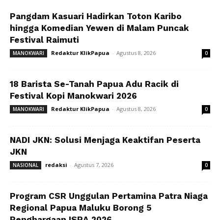
Pangdam Kasuari Hadirkan Toton Karibo
hingga Komedian Yewen di Malam Puncak
Festival Raimuti
Redaktur KlikPapua
-
Agustus 8, 2026
MANOKWARI
0
18 Barista Se-Tanah Papua Adu Racik di
Festival Kopi Manokwari 2026
Redaktur KlikPapua
-
Agustus 8, 2026
MANOKWARI
0
NADI JKN: Solusi Menjaga Keaktifan Peserta
JKN
redaksi
-
Agustus 7, 2026
NASIONAL
0
Program CSR Unggulan Pertamina Patra Niaga
Regional Papua Maluku Borong 5
Penghargaan ISRA 2026