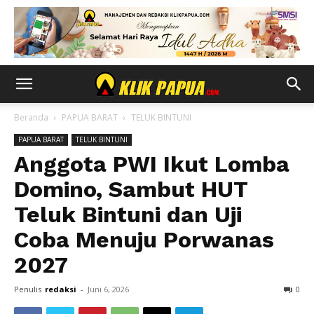
Beranda
PAPUA BARAT
TELUK BINTUNI
PAPUA BARAT
TELUK BINTUNI
Anggota PWI Ikut Lomba
Domino, Sambut HUT
Teluk Bintuni dan Uji
Coba Menuju Porwanas
2027
Penulis
redaksi
-
Juni 6, 2026
0