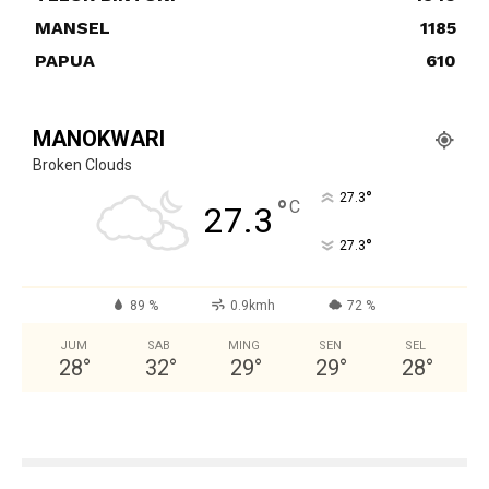
MANSEL
1185
PAPUA
610
MANOKWARI
Broken Clouds
°
27.3
°
C
27.3
°
27.3
89 %
0.9kmh
72 %
JUM
SAB
MING
SEN
SEL
28
°
32
°
29
°
29
°
28
°