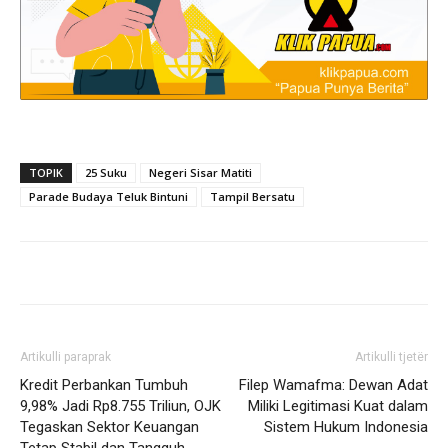
TOPIK
25 Suku
Negeri Sisar Matiti
Parade Budaya Teluk Bintuni
Tampil Bersatu
Artikulli paraprak
Artikulli tjetër
Kredit Perbankan Tumbuh
Filep Wamafma: Dewan Adat
9,98% Jadi Rp8.755 Triliun, OJK
Miliki Legitimasi Kuat dalam
Tegaskan Sektor Keuangan
Sistem Hukum Indonesia
Tetap Stabil dan Tangguh