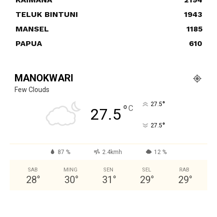
TELUK BINTUNI
1943
MANSEL
1185
PAPUA
610
MANOKWARI
Few Clouds
°
27.5
°
C
27.5
°
27.5
87 %
2.4kmh
12 %
SAB
MING
SEN
SEL
RAB
28
°
30
°
31
°
29
°
29
°