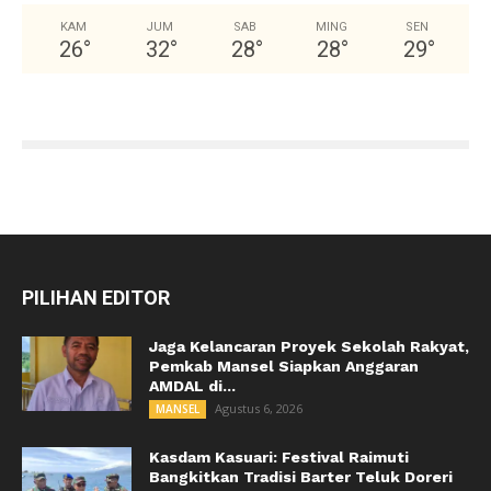
KAM
JUM
SAB
MING
SEN
26
°
32
°
28
°
28
°
29
°
PILIHAN EDITOR
Jaga Kelancaran Proyek Sekolah Rakyat,
Pemkab Mansel Siapkan Anggaran
AMDAL di...
Agustus 6, 2026
MANSEL
Kasdam Kasuari: Festival Raimuti
Bangkitkan Tradisi Barter Teluk Doreri