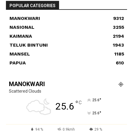
POPULAR CATEGORIES
MANOKWARI
9312
NASIONAL
3255
KAIMANA
2194
TELUK BINTUNI
1943
MANSEL
1185
PAPUA
610
MANOKWARI
Scattered Clouds
°
25.6
°
C
25.6
°
25.6
94 %
0.9kmh
29 %