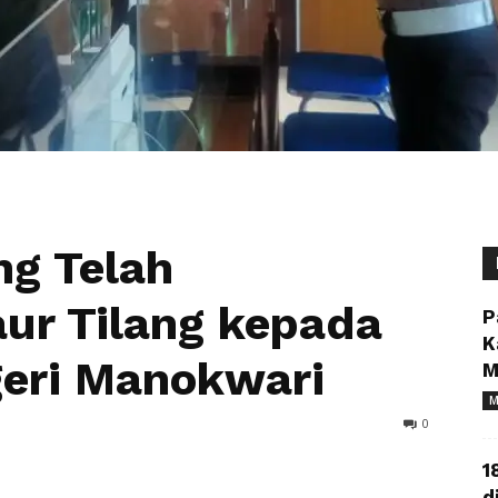
ng Telah
ur Tilang kepada
P
K
geri Manokwari
M
M
0
1
d