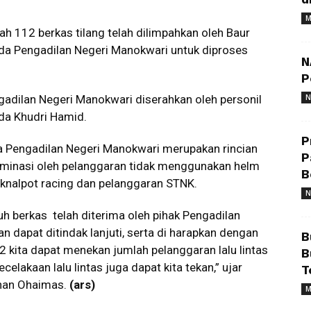
M
h 112 berkas tilang telah dilimpahkan oleh Baur
da Pengadilan Negeri Manokwari untuk diproses
N
P
gadilan Negeri Manokwari diserahkan oleh personil
N
pda Khudri Hamid.
P
a Pengadilan Negeri Manokwari merupakan rincian
P
idominasi oleh pelanggaran tidak menggunakan helm
B
knalpot racing dan pelanggaran STNK.
N
uh berkas telah diterima oleh pihak Pengadilan
n dapat ditindak lanjuti, serta di harapkan dengan
B
 kita dapat menekan jumlah pelanggaran lalu lintas
B
elakaan lalu lintas juga dapat kita tekan,” ujar
T
bhan Ohaimas.
(ars)
M