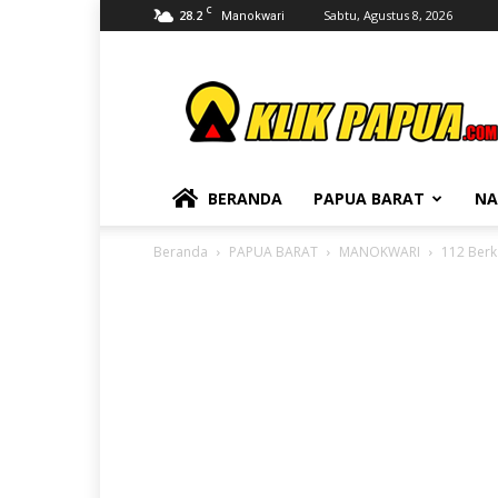
C
28.2
Sabtu, Agustus 8, 2026
Manokwari
KLIKPAPUA
BERANDA
PAPUA BARAT
NA
Beranda
PAPUA BARAT
MANOKWARI
112 Berk