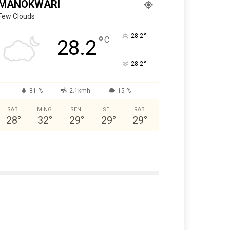
MANOKWARI
Few Clouds
°
28.2
°
C
28.2
°
28.2
81 %
2.1kmh
15 %
SAB
MING
SEN
SEL
RAB
28
°
32
°
29
°
29
°
29
°