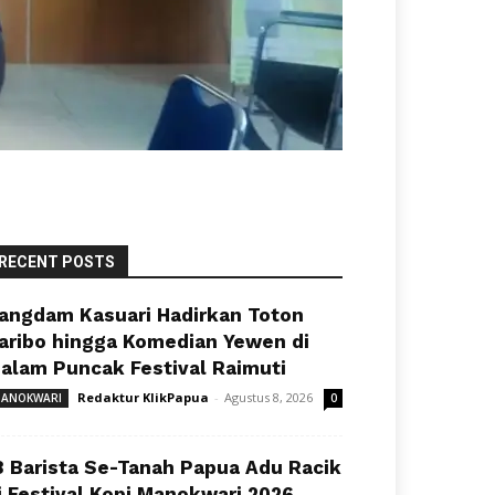
RECENT POSTS
angdam Kasuari Hadirkan Toton
aribo hingga Komedian Yewen di
alam Puncak Festival Raimuti
Redaktur KlikPapua
-
Agustus 8, 2026
ANOKWARI
0
8 Barista Se-Tanah Papua Adu Racik
i Festival Kopi Manokwari 2026