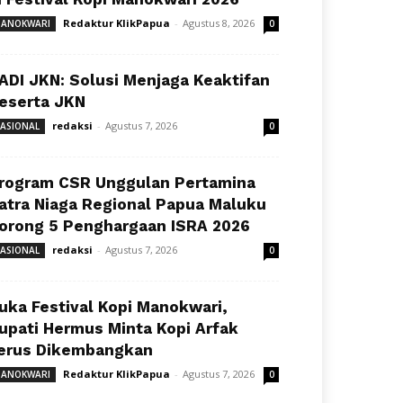
Redaktur KlikPapua
-
Agustus 8, 2026
ANOKWARI
0
ADI JKN: Solusi Menjaga Keaktifan
eserta JKN
redaksi
-
Agustus 7, 2026
ASIONAL
0
rogram CSR Unggulan Pertamina
atra Niaga Regional Papua Maluku
orong 5 Penghargaan ISRA 2026
redaksi
-
Agustus 7, 2026
ASIONAL
0
uka Festival Kopi Manokwari,
upati Hermus Minta Kopi Arfak
erus Dikembangkan
Redaktur KlikPapua
-
Agustus 7, 2026
ANOKWARI
0