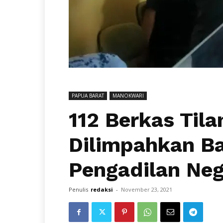
PAPUA BARAT
MANOKWARI
112 Berkas Tila
Dilimpahkan Ba
Pengadilan Ne
Penulis
redaksi
-
November 23, 2021