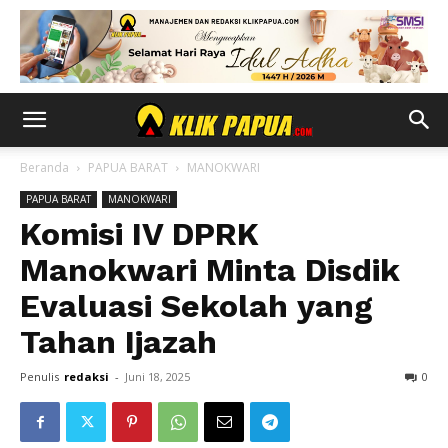
Beranda
PAPUA BARAT
MANOKWARI
PAPUA BARAT
MANOKWARI
Komisi IV DPRK
Manokwari Minta Disdik
Evaluasi Sekolah yang
Tahan Ijazah
Penulis
redaksi
-
Juni 18, 2025
0