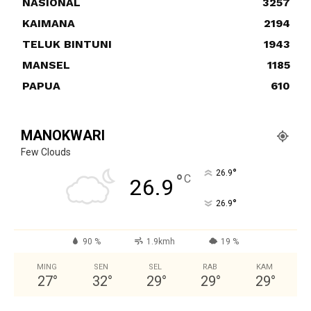
NASIONAL
3257
KAIMANA
2194
TELUK BINTUNI
1943
MANSEL
1185
PAPUA
610
MANOKWARI
Few Clouds
°
26.9
°
C
26.9
°
26.9
90 %
1.9kmh
19 %
MING
SEN
SEL
RAB
KAM
27
°
32
°
29
°
29
°
29
°