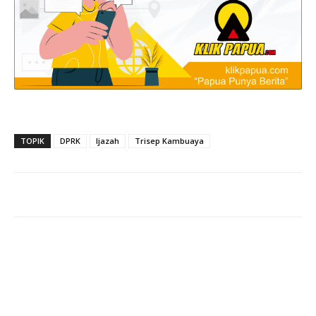
TOPIK
DPRK
Ijazah
Trisep Kambuaya