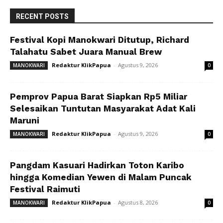
RECENT POSTS
Festival Kopi Manokwari Ditutup, Richard
Talahatu Sabet Juara Manual Brew
Redaktur KlikPapua
-
Agustus 9, 2026
MANOKWARI
0
Pemprov Papua Barat Siapkan Rp5 Miliar
Selesaikan Tuntutan Masyarakat Adat Kali
Maruni
Redaktur KlikPapua
-
Agustus 9, 2026
MANOKWARI
0
Pangdam Kasuari Hadirkan Toton Karibo
hingga Komedian Yewen di Malam Puncak
Festival Raimuti
Redaktur KlikPapua
-
Agustus 8, 2026
MANOKWARI
0