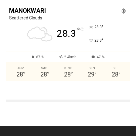
MANOKWARI
Scattered Clouds
°
28.3
°
C
28.3
°
28.3
67 %
2.4kmh
47 %
JUM
SAB
MING
SEN
SEL
28
°
28
°
28
°
29
°
28
°