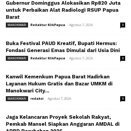
Gubernur Dominggus Alokasikan Rp820 Juta
untuk Perbaikan Alat Radiologi RSUP Papua
Barat
Redaktur KlikPapua
-
Agustus 7, 2026
MANOKWARI
0
Buka Festival PAUD Kreatif, Bupati Hermus:
Fondasi Generasi Emas Dimulai dari Usia Dini
Redaktur KlikPapua
-
Agustus 7, 2026
MANOKWARI
0
Kanwil Kemenkum Papua Barat Hadirkan
Layanan Hukum Gratis dan Bazar UMKM di
Manokwari City...
redaksi
-
Agustus 7, 2026
MANOKWARI
0
Jaga Kelancaran Proyek Sekolah Rakyat,
Pemkab Mansel Siapkan Anggaran AMDAL di
APBD Perubahan 2026