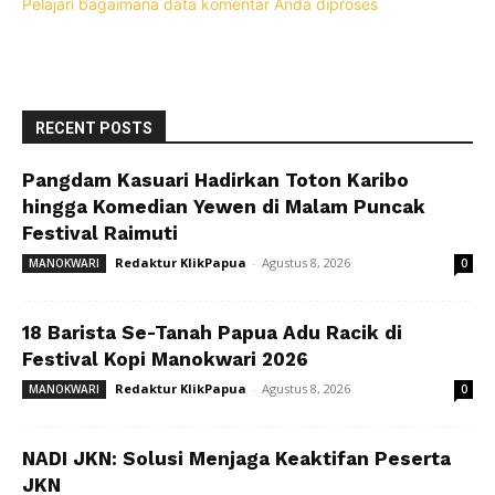
Pelajari bagaimana data komentar Anda diproses
RECENT POSTS
Pangdam Kasuari Hadirkan Toton Karibo
hingga Komedian Yewen di Malam Puncak
Festival Raimuti
Redaktur KlikPapua
-
Agustus 8, 2026
MANOKWARI
0
18 Barista Se-Tanah Papua Adu Racik di
Festival Kopi Manokwari 2026
Redaktur KlikPapua
-
Agustus 8, 2026
MANOKWARI
0
NADI JKN: Solusi Menjaga Keaktifan Peserta
JKN