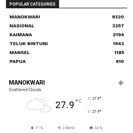
POPULAR CATEGORIES
MANOKWARI
9320
NASIONAL
3257
KAIMANA
2194
TELUK BINTUNI
1943
MANSEL
1185
PAPUA
610
MANOKWARI
Scattered Clouds
°
27.9
°
C
27.9
°
27.9
77 %
2.8kmh
34 %