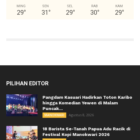
MING
SEN
SEL
RAB
KAM
29
°
31
°
29
°
30
°
29
°
PILIHAN EDITOR
Pangdam Kasuari Hadirkan Toton Karibo
hingga Komedian Yewen di Malam
Puncak...
Agustus 8, 2026
MANOKWARI
18 Barista Se-Tanah Papua Adu Racik di
Festival Kopi Manokwari 2026