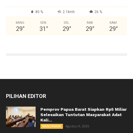
80 %
2.1kmh
26 %
MING
SEN
SEL
RAB
KAM
29
°
31
°
29
°
29
°
29
°
PILIHAN EDITOR
Pemprov Papua Barat Siapkan Rp5 Miliar
Selesaikan Tuntutan Masyarakat Adat
Kali...
Agustus 9, 2026
MANOKWARI