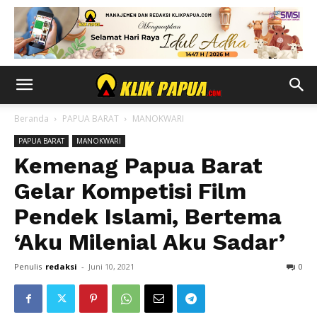
Beranda
PAPUA BARAT
MANOKWARI
PAPUA BARAT
MANOKWARI
Kemenag Papua Barat
Gelar Kompetisi Film
Pendek Islami, Bertema
‘Aku Milenial Aku Sadar’
Penulis
redaksi
-
Juni 10, 2021
0