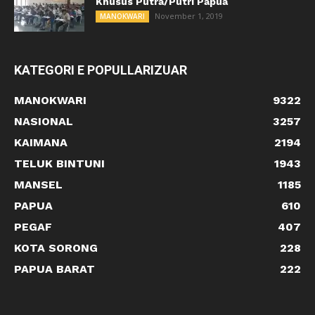
Khusus Putra/Putri Papua
November 1, 2019
MANOKWARI
KATEGORI E POPULLARIZUAR
MANOKWARI
9322
NASIONAL
3257
KAIMANA
2194
TELUK BINTUNI
1943
MANSEL
1185
PAPUA
610
PEGAF
407
KOTA SORONG
228
PAPUA BARAT
222