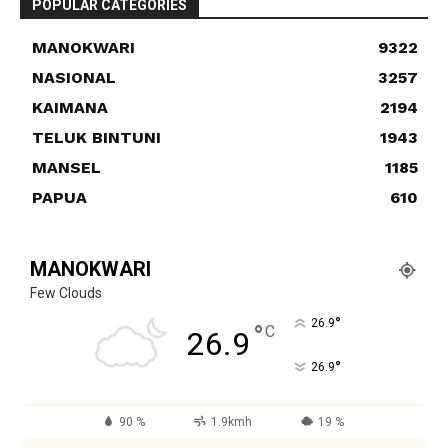
POPULAR CATEGORIES
MANOKWARI
9322
NASIONAL
3257
KAIMANA
2194
TELUK BINTUNI
1943
MANSEL
1185
PAPUA
610
MANOKWARI
Few Clouds
°
26.9
°
C
26.9
°
26.9
90 %
1.9kmh
19 %