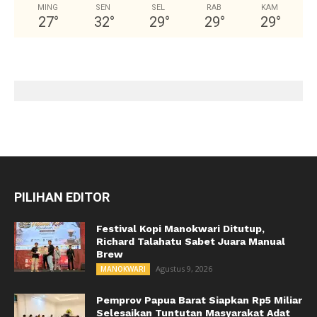
MING
SEN
SEL
RAB
KAM
27
°
32
°
29
°
29
°
29
°
PILIHAN EDITOR
Festival Kopi Manokwari Ditutup,
Richard Talahatu Sabet Juara Manual
Brew
Agustus 9, 2026
MANOKWARI
Pemprov Papua Barat Siapkan Rp5 Miliar
Selesaikan Tuntutan Masyarakat Adat