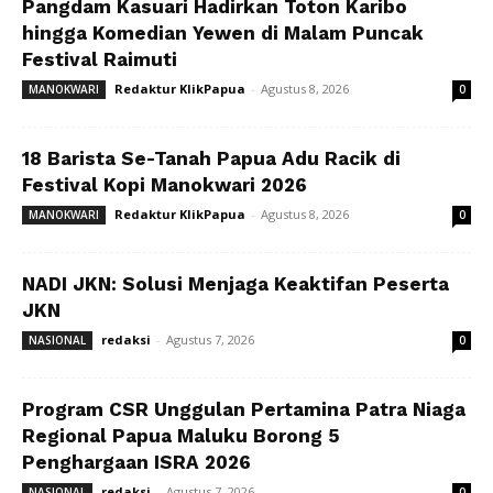
Pangdam Kasuari Hadirkan Toton Karibo
hingga Komedian Yewen di Malam Puncak
Festival Raimuti
Redaktur KlikPapua
-
Agustus 8, 2026
MANOKWARI
0
18 Barista Se-Tanah Papua Adu Racik di
Festival Kopi Manokwari 2026
Redaktur KlikPapua
-
Agustus 8, 2026
MANOKWARI
0
NADI JKN: Solusi Menjaga Keaktifan Peserta
JKN
redaksi
-
Agustus 7, 2026
NASIONAL
0
Program CSR Unggulan Pertamina Patra Niaga
Regional Papua Maluku Borong 5
Penghargaan ISRA 2026
redaksi
-
Agustus 7, 2026
NASIONAL
0