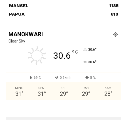
MANSEL
1185
PAPUA
610
MANOKWARI
Clear Sky
°
30.6
°
C
30.6
°
30.6
69 %
0.7kmh
5 %
MING
SEN
SEL
RAB
KAM
31
°
31
°
29
°
29
°
28
°