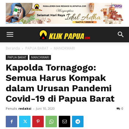
Beranda
PAPUA BARAT
MANOKWARI
PAPUA BARAT
MANOKWARI
Kapolda Tornagogo:
Semua Harus Kompak
dalam Urusan Pandemi
Covid-19 di Papua Barat
Penulis
redaksi
-
Juni 10, 2020
0