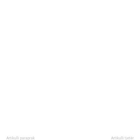
Artikulli paraprak
Artikulli tjetër