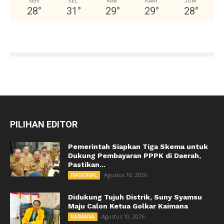
SEN
SEL
RAB
KAM
JUM
28
°
31
°
29
°
29
°
28
°
PILIHAN EDITOR
Pemerintah Siapkan Tiga Skema untuk
Dukung Pembayaran PPPK di Daerah,
Pastikan...
Agustus 10, 2026
NASIONAL
Didukung Tujuh Distrik, Suny Syamsu
Maju Calon Ketua Golkar Kaimana
Agustus 10, 2026
KAIMANA