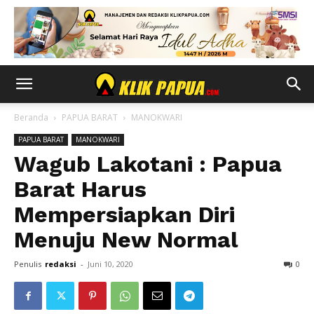
Beranda
PAPUA BARAT
MANOKWARI
PAPUA BARAT
MANOKWARI
Wagub Lakotani : Papua
Barat Harus
Mempersiapkan Diri
Menuju New Normal
Penulis
redaksi
-
Juni 10, 2020
0