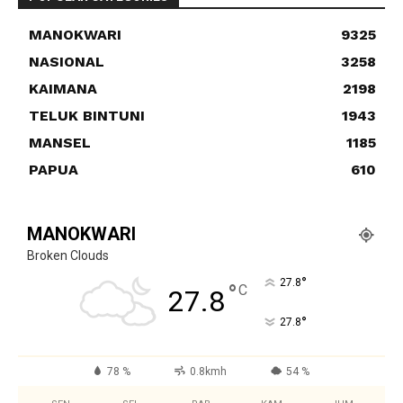
MANOKWARI
9325
NASIONAL
3258
KAIMANA
2198
TELUK BINTUNI
1943
MANSEL
1185
PAPUA
610
MANOKWARI
Broken Clouds
°
27.8
°
C
27.8
°
27.8
78 %
0.8kmh
54 %