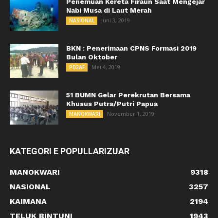
Penemuan Kereta Firaun Saat Mengejar
Nabi Musa di Laut Merah
Juni 3, 2019
NASIONAL
BKN : Penerimaan CPNS Formasi 2019
Bulan Oktober
Mei 4, 2019
PEGAF
51 BUMN Gelar Perekrutan Bersama
Khusus Putra/Putri Papua
November 1, 2019
MANOKWARI
KATEGORI E POPULLARIZUAR
MANOKWARI
9318
NASIONAL
3257
KAIMANA
2194
TELUK BINTUNI
1943