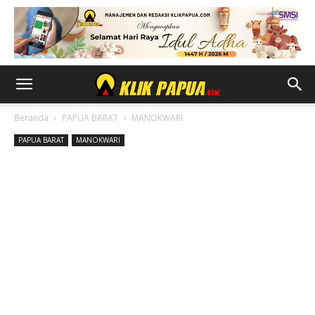
Beranda
PAPUA BARAT
MANOKWARI
PAPUA BARAT
MANOKWARI