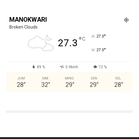
MANOKWARI
Broken Clouds
°
27.3
°
C
27.3
°
27.3
89 %
0.9kmh
72 %
JUM
SAB
MING
SEN
SEL
28
°
32
°
29
°
29
°
28
°