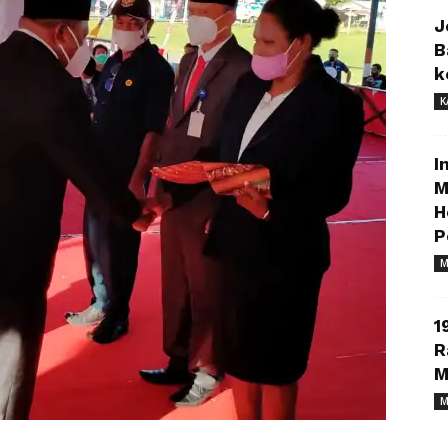
J
B
k
K
I
M
H
P
M
1
R
M
M