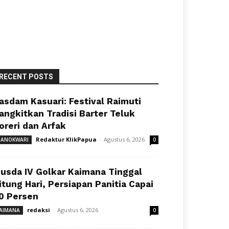
RECENT POSTS
asdam Kasuari: Festival Raimuti
angkitkan Tradisi Barter Teluk
oreri dan Arfak
Redaktur KlikPapua
-
Agustus 6, 2026
ANOKWARI
0
usda IV Golkar Kaimana Tinggal
itung Hari, Persiapan Panitia Capai
0 Persen
redaksi
-
Agustus 6, 2026
AIMANA
0