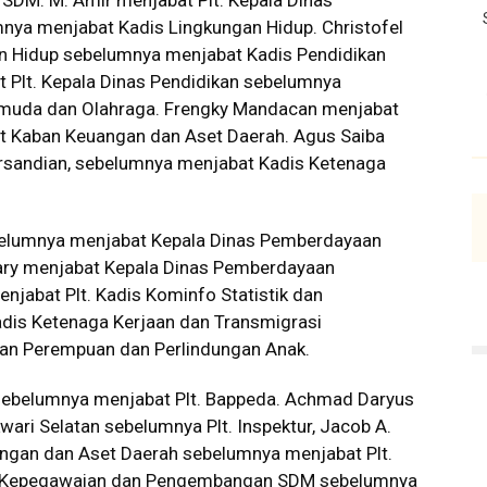
M. M. Amir menjabat Plt. Kepala Dinas
nya menjabat Kadis Lingkungan Hidup. Christofel
n Hidup sebelumnya menjabat Kadis Pendidikan
 Plt. Kepala Dinas Pendidikan sebelumnya
emuda dan Olahraga. Frengky Mandacan menjabat
at Kaban Keuangan dan Aset Daerah. Agus Saiba
ersandian, sebelumnya menjabat Kadis Ketenaga
elumnya menjabat Kepala Dinas Pemberdayaan
ry menjabat Kepala Dinas Pemberdayaan
jabat Plt. Kadis Kominfo Statistik dan
Kadis Ketenaga Kerjaan dan Transmigrasi
an Perempuan dan Perlindungan Anak.
ebelumnya menjabat Plt. Bappeda. Achmad Daryus
ari Selatan sebelumnya Plt. Inspektur, Jacob A.
angan dan Aset Daerah sebelumnya menjabat Plt.
an Kepegawaian dan Pengembangan SDM sebelumnya