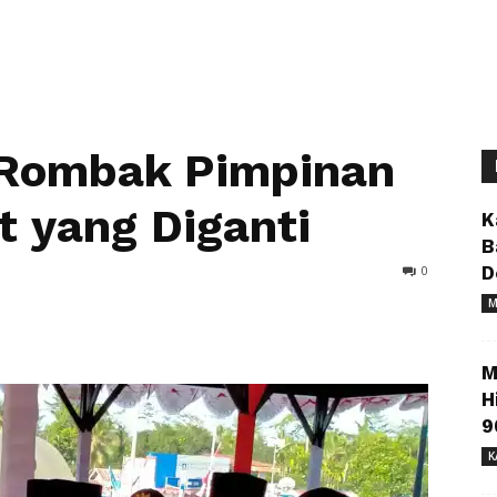
 Rombak Pimpinan
t yang Diganti
K
B
0
D
M
M
H
9
K