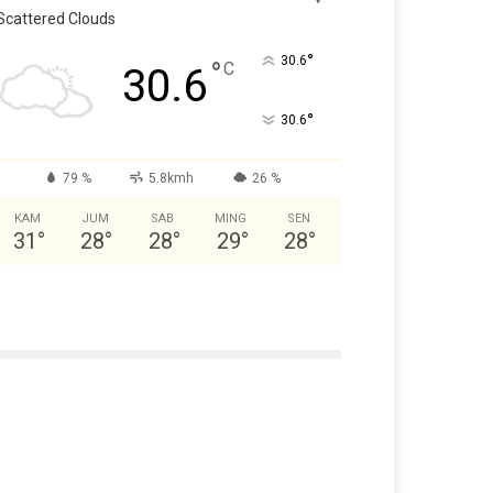
Scattered Clouds
°
30.6
°
C
30.6
°
30.6
79 %
5.8kmh
26 %
KAM
JUM
SAB
MING
SEN
31
°
28
°
28
°
29
°
28
°