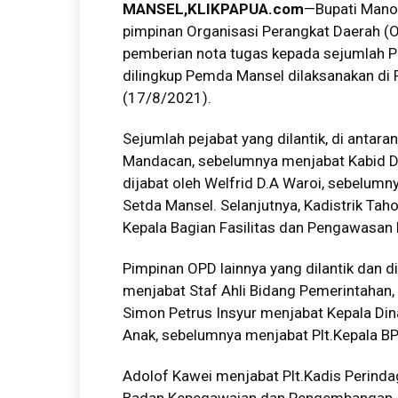
MANSEL,
KLIKPAPUA.com
—Bupati Manok
pimpinan Organisasi Perangkat Daerah (O
pemberian nota tugas kepada sejumlah Plt
dilingkup Pemda Mansel dilaksanakan di 
(17/8/2021).
Sejumlah pejabat yang dilantik, di antara
Mandacan, sebelumnya menjabat Kabid D
dijabat oleh Welfrid D.A Waroi, sebelu
Setda Mansel. Selanjutnya, Kadistrik Tah
Kepala Bagian Fasilitas dan Pengawasan
Pimpinan OPD lainnya yang dilantik dan dib
menjabat Staf Ahli Bidang Pemerintahan
Simon Petrus Insyur menjabat Kepala D
Anak, sebelumnya menjabat Plt.Kepala B
Adolof Kawei menjabat Plt.Kadis Perin