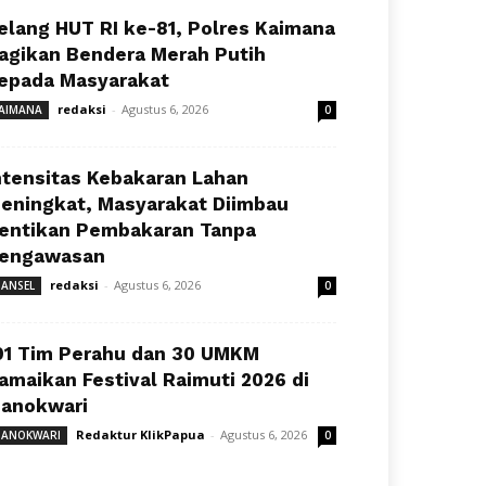
elang HUT RI ke-81, Polres Kaimana
agikan Bendera Merah Putih
epada Masyarakat
redaksi
-
Agustus 6, 2026
AIMANA
0
ntensitas Kebakaran Lahan
eningkat, Masyarakat Diimbau
entikan Pembakaran Tanpa
engawasan
redaksi
-
Agustus 6, 2026
ANSEL
0
91 Tim Perahu dan 30 UMKM
amaikan Festival Raimuti 2026 di
anokwari
Redaktur KlikPapua
-
Agustus 6, 2026
ANOKWARI
0