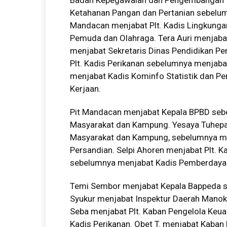
Badan Kepegawaian dan Pengembangan SD
Ketahanan Pangan dan Pertanian sebelum
Mandacan menjabat Plt. Kadis Lingkunga
Pemuda dan Olahraga. Tera Auri menjabat
menjabat Sekretaris Dinas Pendidikan P
Plt. Kadis Perikanan sebelumnya menjab
menjabat Kadis Kominfo Statistik dan P
Kerjaan.
Pit Mandacan menjabat Kepala BPBD seb
Masyarakat dan Kampung. Yesaya Tuhepa
Masyarakat dan Kampung, sebelumnya men
Persandian. Selpi Ahoren menjabat Plt. 
sebelumnya menjabat Kadis Pemberdaya
Temi Sembor menjabat Kepala Bappeda s
Syukur menjabat Inspektur Daerah Manokw
Seba menjabat Plt. Kaban Pengelola Keu
Kadis Perikanan. Obet T. menjabat Kab