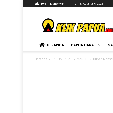
C
30.6
Kamis, Agustus 6, 2026
Manokwari
KLIKPAPUA
BERANDA
PAPUA BARAT
NA
Beranda
PAPUA BARAT
MANSEL
Bupati Mansel