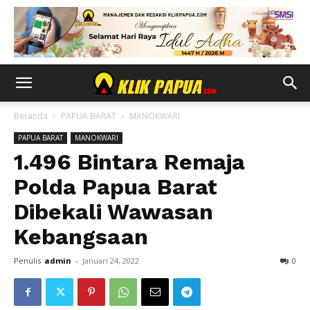
Beranda
PAPUA BARAT
MANOKWARI
PAPUA BARAT
MANOKWARI
1.496 Bintara Remaja
Polda Papua Barat
Dibekali Wawasan
Kebangsaan
Penulis
admin
-
Januari 24, 2022
0