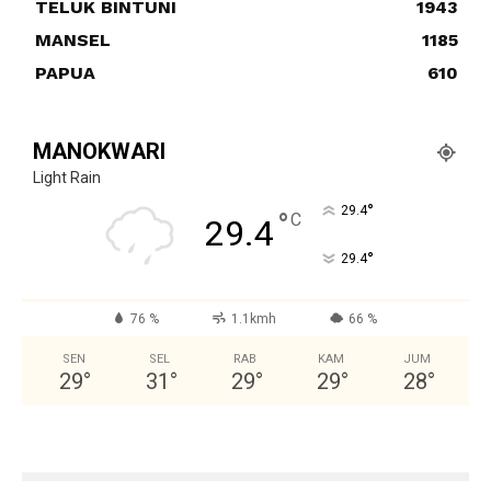
TELUK BINTUNI
1943
MANSEL
1185
PAPUA
610
MANOKWARI
Light Rain
°
29.4
°
C
29.4
°
29.4
76 %
1.1kmh
66 %
SEN
SEL
RAB
KAM
JUM
29
°
31
°
29
°
29
°
28
°