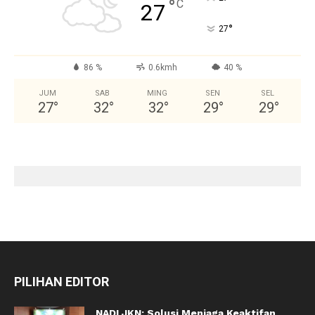
°
C
27
°
27
86 %
0.6kmh
40 %
JUM
SAB
MING
SEN
SEL
27
°
32
°
32
°
29
°
29
°
PILIHAN EDITOR
NADI JKN: Solusi Menjaga Keaktifan