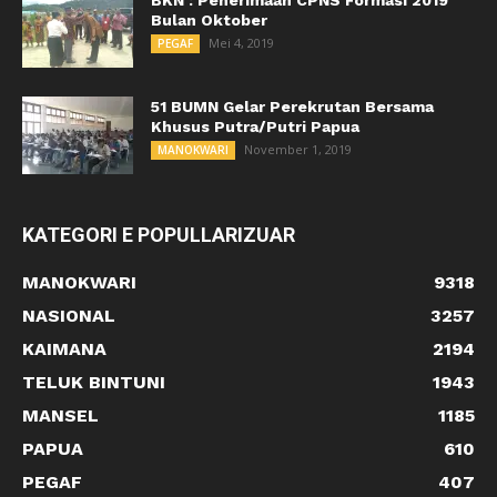
Bulan Oktober
Mei 4, 2019
PEGAF
51 BUMN Gelar Perekrutan Bersama
Khusus Putra/Putri Papua
November 1, 2019
MANOKWARI
KATEGORI E POPULLARIZUAR
MANOKWARI
9318
NASIONAL
3257
KAIMANA
2194
TELUK BINTUNI
1943
MANSEL
1185
PAPUA
610
PEGAF
407