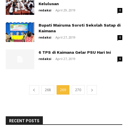
Kelulusan
redaksi
-
April 29, 2019
0
Bupati Mairuma Soroti Sekolah Satap di
Kaimana
redaksi
-
April 27, 2019
0
6 TPS di Kaimana Gelar PSU Hari Ini
redaksi
-
April 27, 2019
0
268
269
270
RECENT POSTS