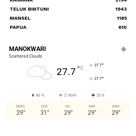
TELUK BINTUNI
1943
MANSEL
1185
PAPUA
610
MANOKWARI
Scattered Clouds
°
27.7
°
C
27.7
°
27.7
80 %
2.1kmh
26 %
MING
SEN
SEL
RAB
KAM
29
°
31
°
29
°
29
°
29
°