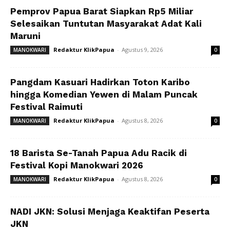
Pemprov Papua Barat Siapkan Rp5 Miliar
Selesaikan Tuntutan Masyarakat Adat Kali
Maruni
Redaktur KlikPapua
-
Agustus 9, 2026
MANOKWARI
0
Pangdam Kasuari Hadirkan Toton Karibo
hingga Komedian Yewen di Malam Puncak
Festival Raimuti
Redaktur KlikPapua
-
Agustus 8, 2026
MANOKWARI
0
18 Barista Se-Tanah Papua Adu Racik di
Festival Kopi Manokwari 2026
Redaktur KlikPapua
-
Agustus 8, 2026
MANOKWARI
0
NADI JKN: Solusi Menjaga Keaktifan Peserta
JKN