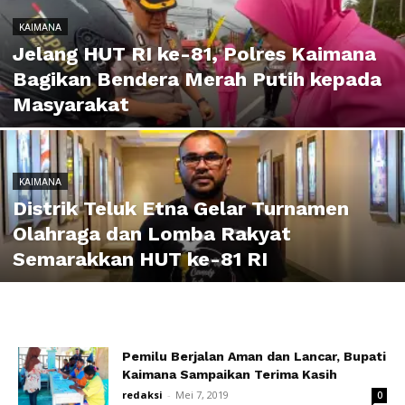
KAIMANA
Jelang HUT RI ke-81, Polres Kaimana
Bagikan Bendera Merah Putih kepada
Masyarakat
KAIMANA
Distrik Teluk Etna Gelar Turnamen
Olahraga dan Lomba Rakyat
Semarakkan HUT ke-81 RI
Pemilu Berjalan Aman dan Lancar, Bupati
Kaimana Sampaikan Terima Kasih
redaksi
-
Mei 7, 2019
0