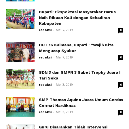
Bupati: Ekspektasi Masyarakat Harus
Naik Ribuan Kali dengan Kehadiran
Kabupaten
redaksi
-
Mei 7, 2019
0
HUT 16 Kaimana, Bupati : “Wajib Kita
Mengucap Syukur
redaksi
-
Mei 7, 2019
0
SDN 3 dan SMPN 3 Sabet Trophy Juara I
Tari Seka
redaksi
-
Mei 3, 2019
0
SMP Thomas Aquino Juara Umum Cerdas
Cermat Hardiknas
redaksi
-
Mei 3, 2019
0
Guru Disarankan Tidak Intervensi