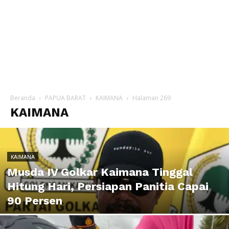
Beranda
PAPUA BARAT
KAIMANA
Halaman 269
KAIMANA
KAIMANA
Musda IV Golkar Kaimana Tinggal
Hitung Hari, Persiapan Panitia Capai
90 Persen