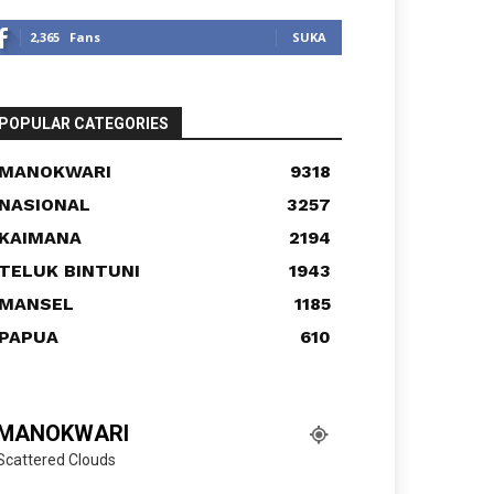
2,365
Fans
SUKA
POPULAR CATEGORIES
MANOKWARI
9318
NASIONAL
3257
KAIMANA
2194
TELUK BINTUNI
1943
MANSEL
1185
PAPUA
610
MANOKWARI
Scattered Clouds