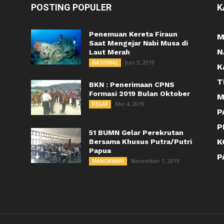
POSTING POPULER
K
Penemuan Kereta Firaun
M
Saat Mengejar Nabi Musa di
N
Laut Merah
Juni 3, 2019
NASIONAL
K
T
BKN : Penerimaan CPNS
Formasi 2019 Bulan Oktober
M
Mei 4, 2019
PEGAF
P
P
51 BUMN Gelar Perekrutan
K
Bersama Khusus Putra/Putri
Papua
P
November 1, 2019
MANOKWARI