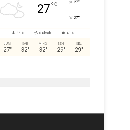
°
27
°
C
27
°
27
86 %
0.6kmh
40 %
JUM
SAB
MING
SEN
SEL
27
°
32
°
32
°
29
°
29
°