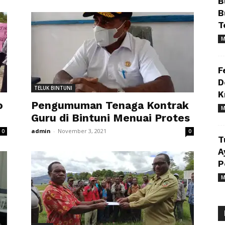
B
B
T
M
F
D
TELUK BINTUNI
K
o
Pengumuman Tenaga Kontrak
M
Guru di Bintuni Menuai Protes
admin
-
November 3, 2021
0
0
T
A
P
M