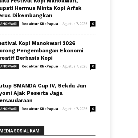
uka Festival Kopi Manokwari,
upati Hermus Minta Kopi Arfak
erus Dikembangkan
Redaktur KlikPapua
-
Agustus 7, 2026
ANOKWARI
0
estival Kopi Manokwari 2026
orong Pengembangan Ekonomi
reatif Berbasis Kopi
Redaktur KlikPapua
-
Agustus 7, 2026
ANOKWARI
0
utup SMANDA Cup IV, Sekda Jan
yomi Ajak Peserta Jaga
ersaudaraan
Redaktur KlikPapua
-
Agustus 7, 2026
ANOKWARI
0
MEDIA SOSIAL KAMI