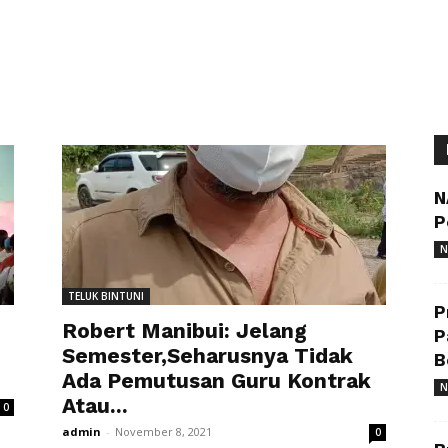
N
P
N
TELUK BINTUNI
P
Robert Manibui: Jelang
P
Semester,Seharusnya Tidak
B
Ada Pemutusan Guru Kontrak
N
Atau...
0
admin
-
November 8, 2021
0