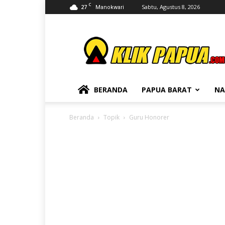
C
27
Sabtu, Agustus 8, 2026
Manokwari
KLIKPAPUA
BERANDA
PAPUA BARAT
NA
Beranda
Topik
Guru Honorer