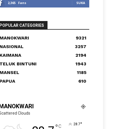
2,365
Fans
SUKA
POPULAR CATEGORIES
MANOKWARI
9321
NASIONAL
3257
KAIMANA
2194
TELUK BINTUNI
1943
MANSEL
1185
PAPUA
610
MANOKWARI
Scattered Clouds
°
28.7
°
C