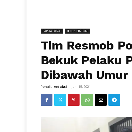
PAPUA BARAT
TELUK BINTUNI
Tim Resmob Pol
Bekuk Pelaku 
Dibawah Umur
Penulis
redaksi
-
Juni 15, 2021