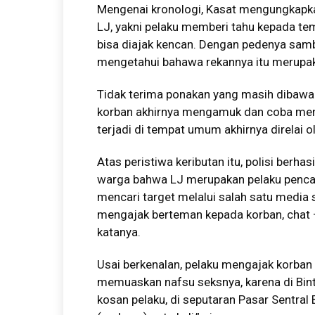
Mengenai kronologi, Kasat mengungkapka
LJ, yakni pelaku memberi tahu kepada tem
bisa diajak kencan. Dengan pedenya samb
mengetahui bahawa rekannya itu merupak
Tidak terima ponakan yang masih dibawah
korban akhirnya mengamuk dan coba men
terjadi di tempat umum akhirnya direlai ol
Atas peristiwa keributan itu, polisi ber
warga bahwa LJ merupakan pelaku pencab
mencari target melalui salah satu media 
mengajak berteman kepada korban, chat –
katanya.
Usai berkenalan, pelaku mengajak korba
memuaskan nafsu seksnya, karena di Bintu
kosan pelaku, di seputaran Pasar Sentral