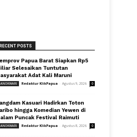
RECENT POSTS
emprov Papua Barat Siapkan Rp5
iliar Selesaikan Tuntutan
asyarakat Adat Kali Maruni
Redaktur KlikPapua
-
Agustus 9, 2026
ANOKWARI
0
angdam Kasuari Hadirkan Toton
aribo hingga Komedian Yewen di
alam Puncak Festival Raimuti
Redaktur KlikPapua
-
Agustus 8, 2026
ANOKWARI
0