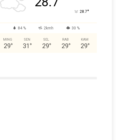
28.7
°
28.7
84 %
2kmh
30 %
MING
SEN
SEL
RAB
KAM
29
°
31
°
29
°
29
°
29
°