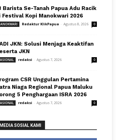
8 Barista Se-Tanah Papua Adu Racik
i Festival Kopi Manokwari 2026
Redaktur KlikPapua
-
Agustus 8, 2026
ANOKWARI
0
ADI JKN: Solusi Menjaga Keaktifan
eserta JKN
redaksi
-
Agustus 7, 2026
ASIONAL
0
rogram CSR Unggulan Pertamina
atra Niaga Regional Papua Maluku
orong 5 Penghargaan ISRA 2026
redaksi
-
Agustus 7, 2026
ASIONAL
0
MEDIA SOSIAL KAMI