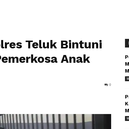
res Teluk Bintuni
Pemerkosa Anak
P
M
M
M
0
P
K
M
M