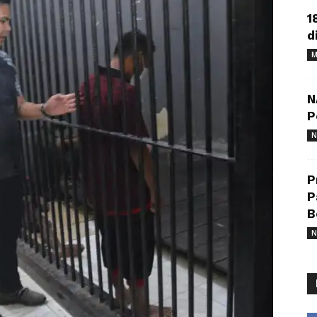
1
d
M
N
P
N
P
P
B
N