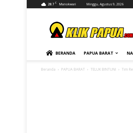
C
28.7
Minggu, Agustus 9, 2026
Manokwari
KLIKPAPUA
BERANDA
PAPUA BARAT
NA
Beranda
PAPUA BARAT
TELUK BINTUNI
Tim Re