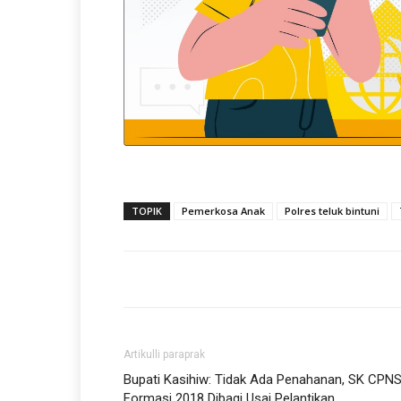
TOPIK
Pemerkosa Anak
Polres teluk bintuni
Artikulli paraprak
Bupati Kasihiw: Tidak Ada Penahanan, SK CPN
Formasi 2018 Dibagi Usai Pelantikan