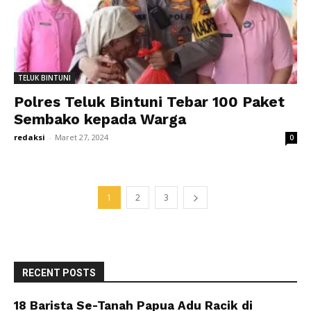
TELUK BINTUNI
Polres Teluk Bintuni Tebar 100 Paket
Sembako kepada Warga
redaksi
-
Maret 27, 2024
0
1
2
3
RECENT POSTS
18 Barista Se-Tanah Papua Adu Racik di