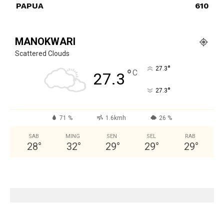
PAPUA
610
MANOKWARI
Scattered Clouds
°
27.3
°
C
27.3
°
27.3
71 %
1.6kmh
26 %
SAB
MING
SEN
SEL
RAB
28
°
32
°
29
°
29
°
29
°