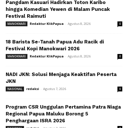
Pangdam Kasuari Hadirkan Toton Karibo
hingga Komedian Yewen di Malam Puncak
Festival Raimuti
Redaktur KlikPapua
-
Agustus 8, 2026
MANOKWARI
0
18 Barista Se-Tanah Papua Adu Racik di
Festival Kopi Manokwari 2026
Redaktur KlikPapua
-
Agustus 8, 2026
MANOKWARI
0
NADI JKN: Solusi Menjaga Keaktifan Peserta
JKN
redaksi
-
Agustus 7, 2026
NASIONAL
0
Program CSR Unggulan Pertamina Patra Niaga
Regional Papua Maluku Borong 5
Penghargaan ISRA 2026