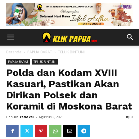
Beranda
PAPUA BARAT
TELUK BINTUNI
PAPUA BARAT
TELUK BINTUNI
Polda dan Kodam XVIII
Kasuari, Pastikan Akan
Dirikan Polsek dan
Koramil di Moskona Barat
Penulis
redaksi
-
Agustus 2, 2021
0