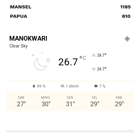
MANSEL
1185
PAPUA
610
MANOKWARI
Clear Sky
°
26.7
°
C
26.7
°
26.7
89 %
1.6kmh
7 %
SAB
MING
SEN
SEL
RAB
27
°
30
°
31
°
29
°
29
°