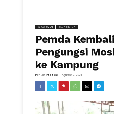
PAPUA BARAT
TELUK BINTUNI
Pemda Kembali 
Pengungsi Mos
ke Kampung
Penulis
redaksi
-
Agustus 2, 2021