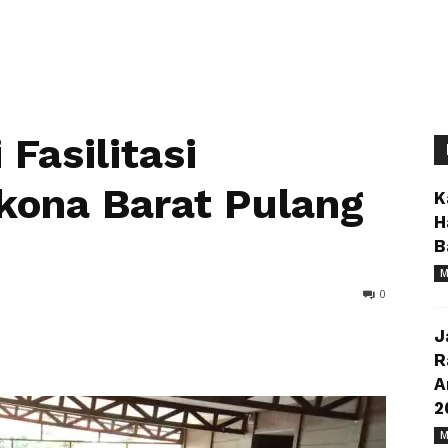
Fasilitasi
kona Barat Pulang
K
H
B
M
0
J
R
A
2
M