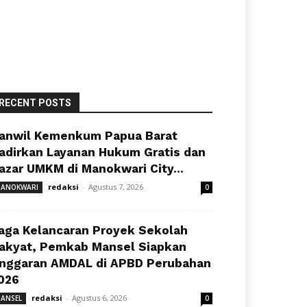
RECENT POSTS
anwil Kemenkum Papua Barat
adirkan Layanan Hukum Gratis dan
azar UMKM di Manokwari City...
redaksi
-
Agustus 7, 2026
ANOKWARI
0
aga Kelancaran Proyek Sekolah
akyat, Pemkab Mansel Siapkan
nggaran AMDAL di APBD Perubahan
026
redaksi
-
Agustus 6, 2026
ANSEL
0