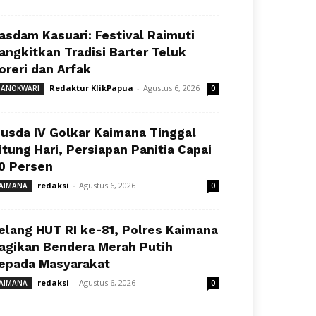
asdam Kasuari: Festival Raimuti
angkitkan Tradisi Barter Teluk
oreri dan Arfak
Redaktur KlikPapua
-
Agustus 6, 2026
ANOKWARI
0
usda IV Golkar Kaimana Tinggal
itung Hari, Persiapan Panitia Capai
0 Persen
redaksi
-
Agustus 6, 2026
AIMANA
0
elang HUT RI ke-81, Polres Kaimana
agikan Bendera Merah Putih
epada Masyarakat
redaksi
-
Agustus 6, 2026
AIMANA
0