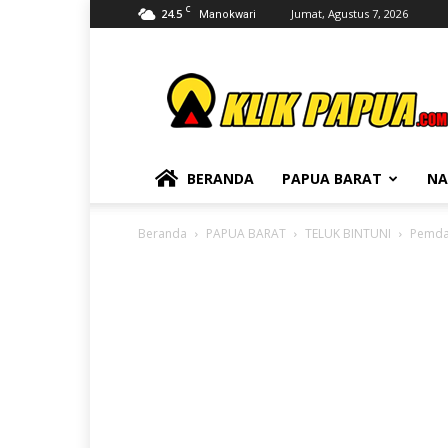
C
24.5
Jumat, Agustus 7, 2026
Manokwari
KLIKPAPUA
BERANDA
PAPUA BARAT
NA
Beranda
PAPUA BARAT
TELUK BINTUNI
Pemda 