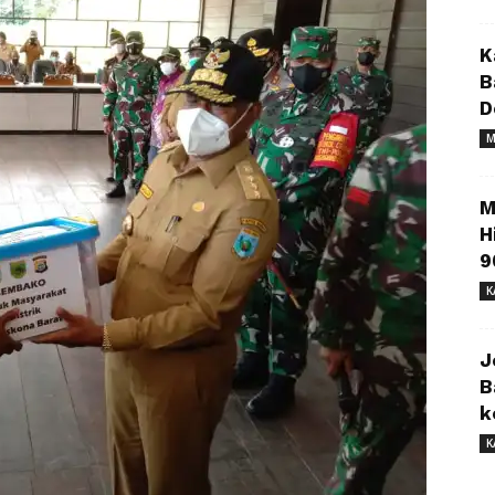
K
B
D
M
M
H
9
K
J
B
k
K