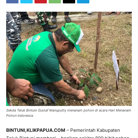
Sekda Teluk Bintuni Gustaf Manuputty menanam pohon di acara Hari Menanam
Pohon Indonesia.
BINTUNI,KLIKPAPUA.COM
– Pemerintah Kabupaten