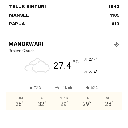
TELUK BINTUNI
1943
MANSEL
1185
PAPUA
610
MANOKWARI
Broken Clouds
°
27.4
°
C
27.4
°
27.4
72 %
1.1kmh
62 %
JUM
SAB
MING
SEN
SEL
28
°
32
°
29
°
29
°
28
°