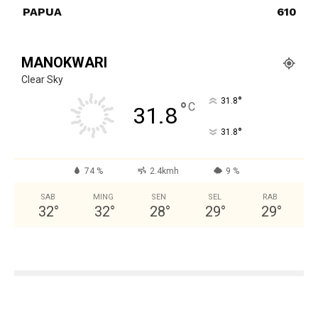
PAPUA
610
MANOKWARI
Clear Sky
°
31.8
°
C
31.8
°
31.8
74 %
2.4kmh
9 %
SAB
MING
SEN
SEL
RAB
32
°
32
°
28
°
29
°
29
°